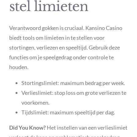
stel limieten
Verantwoord gokken is cruciaal. Kansino Casino
biedt tools om limieten in te stellen voor
stortingen, verliezen en speeltijd. Gebruik deze
functies om je speelgedrag onder controle te
houden.
Stortingslimiet: maximum bedrag per week.
Verlieslimiet: stop loss om grote verliezen te
voorkomen.
Tijdslimiet: maximum speeltijd per dag.
Did You Know?
Het instellen van een verlieslimiet