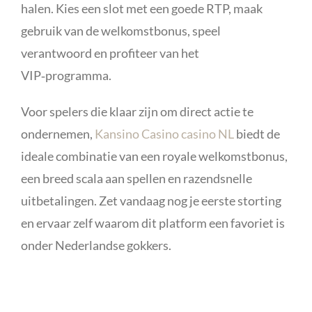
halen. Kies een slot met een goede RTP, maak
gebruik van de welkomstbonus, speel
verantwoord en profiteer van het
VIP‑programma.
Voor spelers die klaar zijn om direct actie te
ondernemen,
Kansino Casino casino NL
biedt de
ideale combinatie van een royale welkomstbonus,
een breed scala aan spellen en razendsnelle
uitbetalingen. Zet vandaag nog je eerste storting
en ervaar zelf waarom dit platform een favoriet is
onder Nederlandse gokkers.