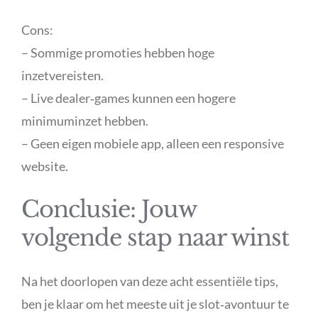
Cons:
– Sommige promoties hebben hoge
inzetvereisten.
– Live dealer‑games kunnen een hogere
minimuminzet hebben.
– Geen eigen mobiele app, alleen een responsive
website.
Conclusie: Jouw
volgende stap naar winst
Na het doorlopen van deze acht essentiële tips,
ben je klaar om het meeste uit je slot‑avontuur te