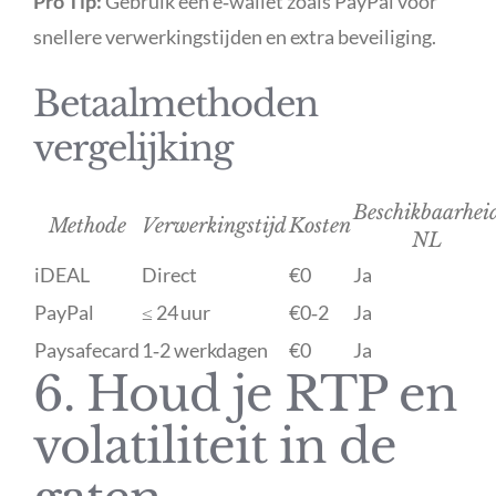
Pro Tip:
Gebruik een e‑wallet zoals PayPal voor
snellere verwerkingstijden en extra beveiliging.
Betaalmethoden
vergelijking
Beschikbaarhei
Methode
Verwerkingstijd
Kosten
NL
iDEAL
Direct
€0
Ja
PayPal
≤ 24 uur
€0‑2
Ja
Paysafecard
1‑2 werkdagen
€0
Ja
6. Houd je RTP en
volatiliteit in de