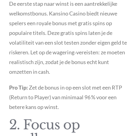
De eerste stap naar winst is een aantrekkelijke
welkomstbonus. Kansino Casino biedt nieuwe
spelers een royale bonus met gratis spins op
populaire titels. Deze gratis spins laten je de
volatiliteit van een slot testen zonder eigen geld te
riskeren. Let op de wagering‑vereisten: ze moeten
realistisch zijn, zodat je de bonus echt kunt
omzetten in cash.
Pro Tip:
Zet de bonus in op een slot met een RTP
(Return to Player) van minimaal 96 % voor een
betere kans op winst.
2. Focus op