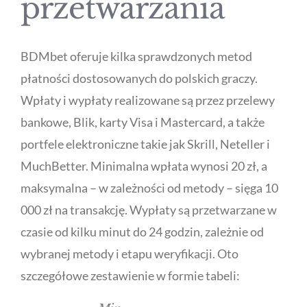
przetwarzania
BDMbet oferuje kilka sprawdzonych metod
płatności dostosowanych do polskich graczy.
Wpłaty i wypłaty realizowane są przez przelewy
bankowe, Blik, karty Visa i Mastercard, a także
portfele elektroniczne takie jak Skrill, Neteller i
MuchBetter. Minimalna wpłata wynosi 20 zł, a
maksymalna – w zależności od metody – sięga 10
000 zł na transakcję. Wypłaty są przetwarzane w
czasie od kilku minut do 24 godzin, zależnie od
wybranej metody i etapu weryfikacji. Oto
szczegółowe zestawienie w formie tabeli: