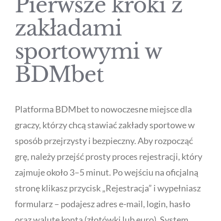
Pierwsze kroki z
zakładami
sportowymi w
BDMbet
Platforma BDMbet to nowoczesne miejsce dla
graczy, którzy chcą stawiać zakłady sportowe w
sposób przejrzysty i bezpieczny. Aby rozpocząć
grę, należy przejść prosty proces rejestracji, który
zajmuje około 3–5 minut. Po wejściu na oficjalną
stronę klikasz przycisk „Rejestracja” i wypełniasz
formularz – podajesz adres e-mail, login, hasło
oraz walutę konta (złotówki lub euro). System