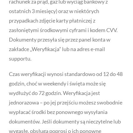
rachunek za prąd, gaz lub wyciąg bankowy z
ostatnich 3 miesięcy) oraz w niektórych
przypadkach zdjęcie karty płatniczej z
zasłoniętymi środkowymi cyframi i kodem CVV.
Dokumenty przesyła się przez panel konta w
zakładce „Weryfikacja” lub na adres e-mail
supportu.
Czas weryfikacji wynosi standardowo od 12 do 48
godzin, choć w weekendy i święta może się
wydłużyć do 72 godzin. Weryfikacja jest
jednorazowa – po jej przejściu możesz swobodnie
wypłacać środki bez ponownego wysyłania
dokumentów. Jeśli dokumenty są nieczytelne lub
wygasłe, obsługa poprosi o ich ponowne