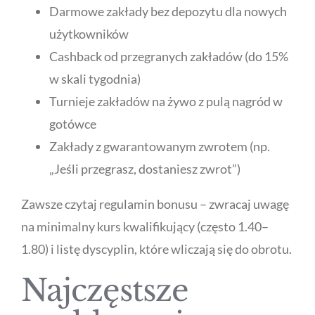
Darmowe zakłady bez depozytu dla nowych
użytkowników
Cashback od przegranych zakładów (do 15%
w skali tygodnia)
Turnieje zakładów na żywo z pulą nagród w
gotówce
Zakłady z gwarantowanym zwrotem (np.
„Jeśli przegrasz, dostaniesz zwrot”)
Zawsze czytaj regulamin bonusu – zwracaj uwagę
na minimalny kurs kwalifikujący (często 1.40–
1.80) i listę dyscyplin, które wliczają się do obrotu.
Najczęstsze