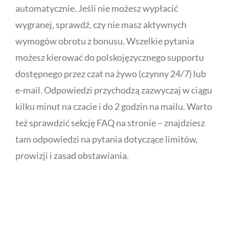
automatycznie. Jeśli nie możesz wypłacić
wygranej, sprawdź, czy nie masz aktywnych
wymogów obrotu z bonusu. Wszelkie pytania
możesz kierować do polskojęzycznego supportu
dostępnego przez czat na żywo (czynny 24/7) lub
e-mail. Odpowiedzi przychodzą zazwyczaj w ciągu
kilku minut na czacie i do 2 godzin na mailu. Warto
też sprawdzić sekcję FAQ na stronie – znajdziesz
tam odpowiedzi na pytania dotyczące limitów,
prowizji i zasad obstawiania.