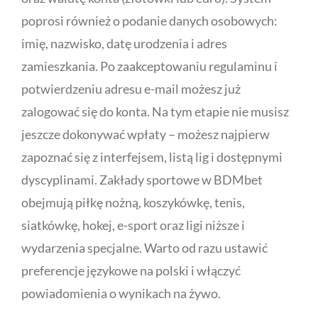
poprosi również o podanie danych osobowych:
imię, nazwisko, datę urodzenia i adres
zamieszkania. Po zaakceptowaniu regulaminu i
potwierdzeniu adresu e-mail możesz już
zalogować się do konta. Na tym etapie nie musisz
jeszcze dokonywać wpłaty – możesz najpierw
zapoznać się z interfejsem, listą lig i dostępnymi
dyscyplinami. Zakłady sportowe w BDMbet
obejmują piłkę nożną, koszykówkę, tenis,
siatkówkę, hokej, e-sport oraz ligi niższe i
wydarzenia specjalne. Warto od razu ustawić
preferencje językowe na polski i włączyć
powiadomienia o wynikach na żywo.