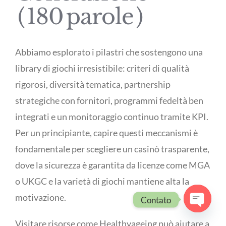
( 180 parole )
Abbiamo esplorato i pilastri che sostengono una
library di giochi irresistibile: criteri di qualità
rigorosi, diversità tematica, partnership
strategiche con fornitori, programmi fedeltà ben
integrati e un monitoraggio continuo tramite KPI.
Per un principiante, capire questi meccanismi è
fondamentale per scegliere un casinò trasparente,
dove la sicurezza è garantita da licenze come MGA
o UKGC e la varietà di giochi mantiene alta la
motivazione.
Contato
Open
Visitare risorse come Healthyageing può aiutare a
chaty