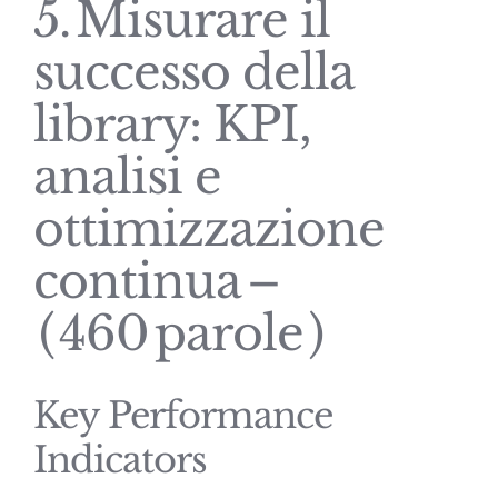
5. Misurare il
successo della
library: KPI,
analisi e
ottimizzazione
continua –
( 460 parole )
Key Performance
Indicators