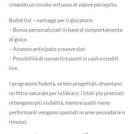
creando un circolo virtuoso di valore percepito.
Bullet list – vantaggi per il giocatore:
– Bonus personalizzati in base al comportamento
di gioco
– Accesso anticipato a nuove slot
– Possibilità di convertire punti in cash o crediti
live
I programmi fedeltà, se ben progettati, diventano
un filtro naturale per la library: i titoli più premiati
ottengono più visibilità, mentre quelli meno
performanti vengono spostati in aree secondarie o
rimossi.