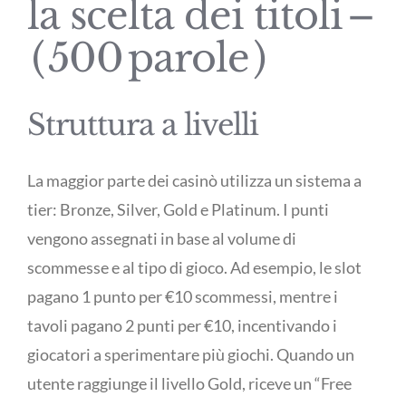
la scelta dei titoli –
( 500 parole )
Struttura a livelli
La maggior parte dei casinò utilizza un sistema a
tier: Bronze, Silver, Gold e Platinum. I punti
vengono assegnati in base al volume di
scommesse e al tipo di gioco. Ad esempio, le slot
pagano 1 punto per €10 scommessi, mentre i
tavoli pagano 2 punti per €10, incentivando i
giocatori a sperimentare più giochi. Quando un
utente raggiunge il livello Gold, riceve un “Free