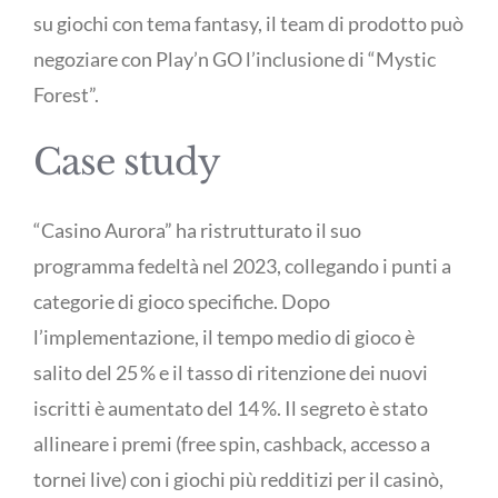
su giochi con tema fantasy, il team di prodotto può
negoziare con Play’n GO l’inclusione di “Mystic
Forest”.
Case study
“Casino Aurora” ha ristrutturato il suo
programma fedeltà nel 2023, collegando i punti a
categorie di gioco specifiche. Dopo
l’implementazione, il tempo medio di gioco è
salito del 25 % e il tasso di ritenzione dei nuovi
iscritti è aumentato del 14 %. Il segreto è stato
allineare i premi (free spin, cashback, accesso a
tornei live) con i giochi più redditizi per il casinò,