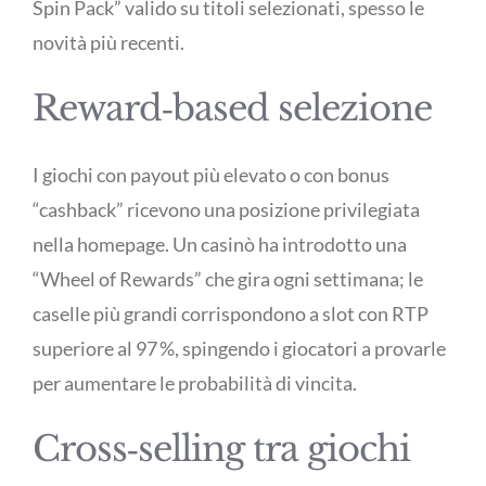
Spin Pack” valido su titoli selezionati, spesso le
novità più recenti.
Reward‑based selezione
I giochi con payout più elevato o con bonus
“cashback” ricevono una posizione privilegiata
nella homepage. Un casinò ha introdotto una
“Wheel of Rewards” che gira ogni settimana; le
caselle più grandi corrispondono a slot con RTP
superiore al 97 %, spingendo i giocatori a provarle
per aumentare le probabilità di vincita.
Cross‑selling tra giochi