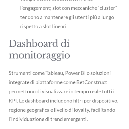
l’engagement; slot con meccaniche “cluster”
tendono a mantenere gli utenti più a lungo
rispetto a slot lineari.
Dashboard di
monitoraggio
Strumenti come Tableau, Power BI o soluzioni
integrate di piattaforme come BetConstruct
permettono di visualizzare in tempo reale tutti i
KPI. Le dashboard includono filtri per dispositivo,
regione geografica e livello di loyalty, facilitando
l’individuazione di trend emergenti.