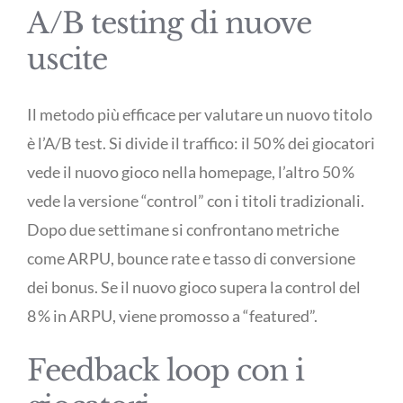
A/B testing di nuove
uscite
Il metodo più efficace per valutare un nuovo titolo
è l’A/B test. Si divide il traffico: il 50 % dei giocatori
vede il nuovo gioco nella homepage, l’altro 50 %
vede la versione “control” con i titoli tradizionali.
Dopo due settimane si confrontano metriche
come ARPU, bounce rate e tasso di conversione
dei bonus. Se il nuovo gioco supera la control del
8 % in ARPU, viene promosso a “featured”.
Feedback loop con i