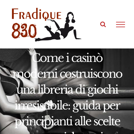
Ir
para
o
conteúdo
Come i casinò
moderni costruiscono
una libreria di giochi
irresistibile: guida per
principianti alle scelte