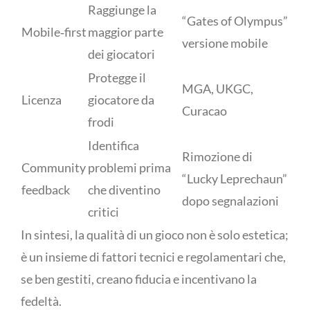
Raggiunge la
“Gates of Olympus”
Mobile‑first
maggior parte
versione mobile
dei giocatori
Protegge il
MGA, UKGC,
Licenza
giocatore da
Curacao
frodi
Identifica
Rimozione di
Community
problemi prima
“Lucky Leprechaun”
feedback
che diventino
dopo segnalazioni
critici
In sintesi, la qualità di un gioco non è solo estetica;
è un insieme di fattori tecnici e regolamentari che,
se ben gestiti, creano fiducia e incentivano la
fedeltà.