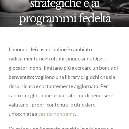
strategiche e ai
programmi fedeltà
Il mondo dei casinò online è cambiato
radicalmente negli ultimi cinque anni. Oggi i
giocatori non si limitano più a cercare un bonus di
benvenuto; vogliono una library di giochi che sia
ricca, sicura e costantemente aggiornata. Per
capire meglio come le piattaforme di benessere
valutano i propri contenuti, è utile dare
un’occhiata a
casino non aams
.
Questa guida è pensata per chi si avvicina per la