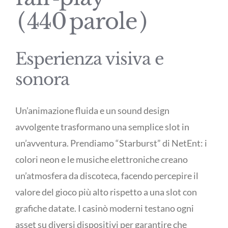
( 440 parole )
Esperienza visiva e
sonora
Un’animazione fluida e un sound design
avvolgente trasformano una semplice slot in
un’avventura. Prendiamo “Starburst” di NetEnt: i
colori neon e le musiche elettroniche creano
un’atmosfera da discoteca, facendo percepire il
valore del gioco più alto rispetto a una slot con
grafiche datate. I casinò moderni testano ogni
asset su diversi dispositivi per garantire che