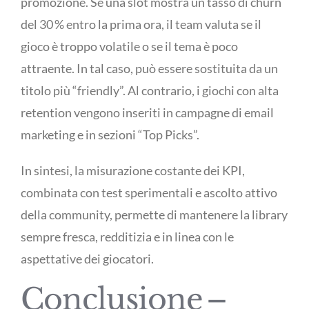
promozione. Se una slot mostra un tasso di churn
del 30 % entro la prima ora, il team valuta se il
gioco è troppo volatile o se il tema è poco
attraente. In tal caso, può essere sostituita da un
titolo più “friendly”. Al contrario, i giochi con alta
retention vengono inseriti in campagne di email
marketing e in sezioni “Top Picks”.
In sintesi, la misurazione costante dei KPI,
combinata con test sperimentali e ascolto attivo
della community, permette di mantenere la library
sempre fresca, redditizia e in linea con le
aspettative dei giocatori.
Conclusione –