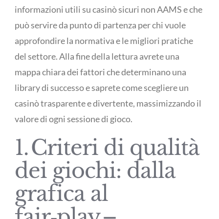
informazioni utili su casinò sicuri non AAMS e che
può servire da punto di partenza per chi vuole
approfondire la normativa e le migliori pratiche
del settore. Alla fine della lettura avrete una
mappa chiara dei fattori che determinano una
library di successo e saprete come scegliere un
casinò trasparente e divertente, massimizzando il
valore di ogni sessione di gioco.
1. Criteri di qualità
dei giochi: dalla
grafica al
fair‑play –