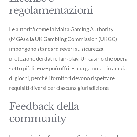
regolamentazioni
Le autorità come la Malta Gaming Authority
(MGA) e la UK Gambling Commission (UKGC)
impongono standard severi su sicurezza,
protezione dei dati e fair‑play. Un casinò che opera
sotto più licenze può offrire una gamma più ampia
di giochi, perché i fornitori devono rispettare
requisiti diversi per ciascuna giurisdizione.
Feedback della
community