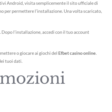
vi Android, visita semplicemente il sito ufficiale di
fono per permettere l’installazione. Una volta scaricato,
”. Dopo l’installazione, accedi con il tuo account
mmettere o giocare ai giochi del
Efbet casino online
.
i tuoi dati.
omozioni