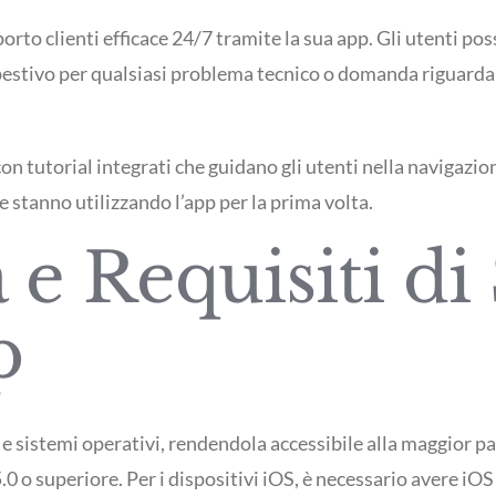
orto clienti efficace 24/7 tramite la sua app. Gli utenti pos
pestivo per qualsiasi problema tecnico o domanda riguarda
con tutorial integrati che guidano gli utenti nella navigazio
e stanno utilizzando l’app per la prima volta.
 e Requisiti di
p
 e sistemi operativi, rendendola accessibile alla maggior par
0 o superiore. Per i dispositivi iOS, è necessario avere iOS