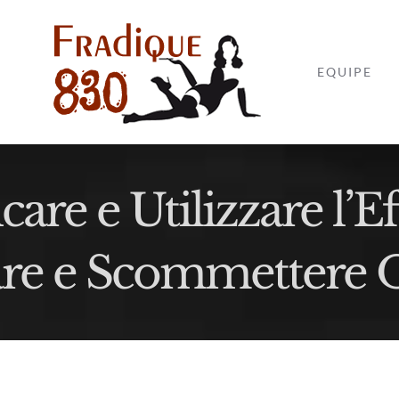
EQUIPE
are e Utilizzare l’E
re e Scommettere 