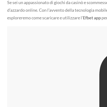
Se sei un appassionato di giochi da casinò e scommesse 
d’azzardo online. Con l’avvento della tecnologia mobil
esploreremo come scaricare e utilizzare l’
Efbet app
per