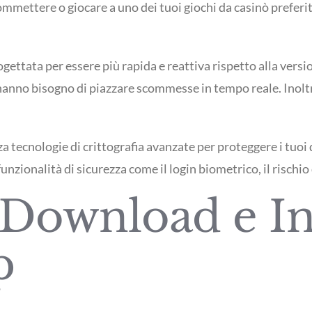
ommettere o giocare a uno dei tuoi giochi da casinò preferi
progettata per essere più rapida e reattiva rispetto alla ver
hanno bisogno di piazzare scommesse in tempo reale. Inoltr
zza tecnologie di crittografia avanzate per proteggere i tuoi
funzionalità di sicurezza come il login biometrico, il rischi
 Download e In
p