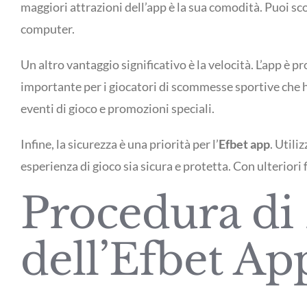
maggiori attrazioni dell’app è la sua comodità. Puoi sc
computer.
Un altro vantaggio significativo è la velocità. L’app è 
importante per i giocatori di scommesse sportive che 
eventi di gioco e promozioni speciali.
Infine, la sicurezza è una priorità per l’
Efbet app
. Utili
esperienza di gioco sia sicura e protetta. Con ulteriori 
Procedura di
dell’Efbet Ap