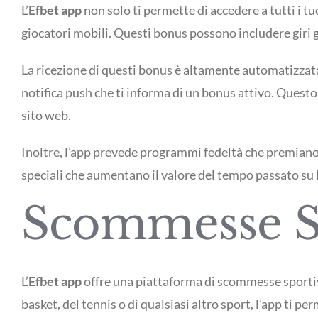
L’
Efbet app
non solo ti permette di accedere a tutti i t
giocatori mobili. Questi bonus possono includere giri 
La ricezione di questi bonus è altamente automatizzata 
notifica push che ti informa di un bonus attivo. Ques
sito web.
Inoltre, l’app prevede programmi fedeltà che premiano i
speciali che aumentano il valore del tempo passato su 
Scommesse Sp
L’
Efbet app
offre una piattaforma di scommesse sportive
basket, del tennis o di qualsiasi altro sport, l’app ti 