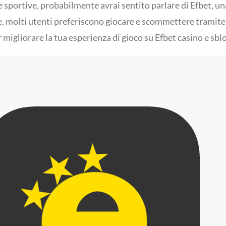
sportive, probabilmente avrai sentito parlare di Efbet, una
e, molti utenti preferiscono giocare e scommettere tramite 
 migliorare la tua esperienza di gioco su Efbet casino e s