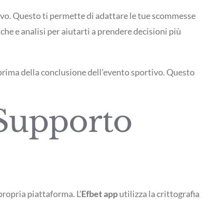
tivo. Questo ti permette di adattare le tue scommesse
he e analisi per aiutarti a prendere decisioni più
e prima della conclusione dell’evento sportivo. Questo
 Supporto
propria piattaforma. L’
Efbet app
utilizza la crittografia