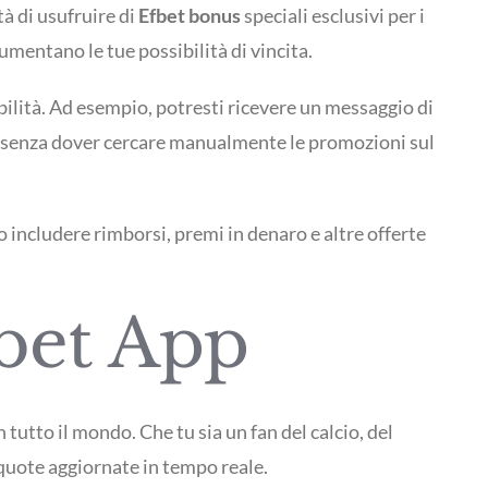
tà di usufruire di
Efbet bonus
speciali esclusivi per i
mentano le tue possibilità di vincita.
bilità. Ad esempio, potresti ricevere un messaggio di
e, senza dover cercare manualmente le promozioni sul
o includere rimborsi, premi in denaro e altre offerte
bet App
utto il mondo. Che tu sia un fan del calcio, del
a quote aggiornate in tempo reale.