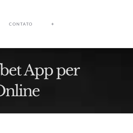
CONTATO
fbet App per
Online