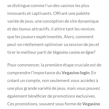
se distingue comme l’un des casinos les plus
innovants et captivants. Offrant une palette
variée de jeux, une conception de site dynamique
et des bonus attractifs, il attire tant les novices
que les joueurs expérimentés. Alors, comment
peut-on réellement optimiser sa session de jeu et
tirer le meilleur parti de
Vegasino casino en ligne
?
Pour commencer, la première étape cruciale est de
comprendre l’importance du
Vegasino login
. En
créant un compte, non seulement vous accédez à
une plus grande variété de jeux, mais vous pouvez
également bénéficier de promotions exclusives.
Ces promotions, souvent sous forme de
Vegasino