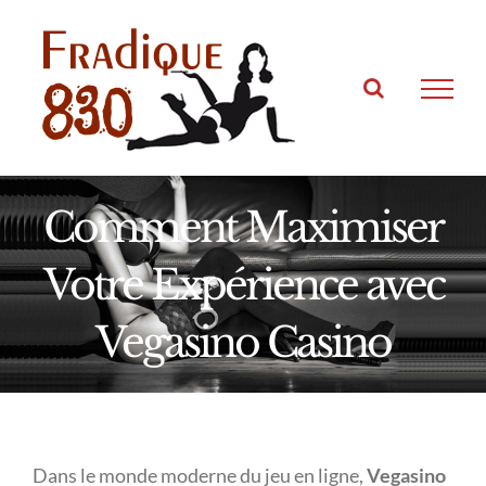
Ir
para
o
conteúdo
Comment Maximiser
Votre Expérience avec
Vegasino Casino
Dans le monde moderne du jeu en ligne,
Vegasino