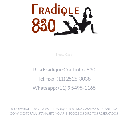
Nossa Casa
Rua Fradique Coutinho, 830
Tel. fixo: (11) 2528-3038
Whatsapp: (11) 9 5495-1165
© COPYRIGHT 2012 -
2026 | FRADIQUE 830 - SUA CASA MAIS PICANTE DA
ZONA OESTE PAULISTANA
SITE NO AR
| TODOS OS DIREITOS RESERVADOS