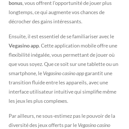
bonus
, vous offrent l’opportunité de jouer plus
longtemps, ce qui augmente vos chances de
décrocher des gains intéressants.
Ensuite, il est essentiel de se familiariser avec le
Vegasino app
. Cette application mobile offre une
flexibilité inégalée, vous permettant de jouer où
que vous soyez. Que ce soit sur une tablette ou un
smartphone, le
Vegasino casino app
garantit une
transition fluide entre les appareils, avec une
interface utilisateur intuitive qui simplifie même
les jeux les plus complexes.
Par ailleurs, ne sous-estimez pas le pouvoir de la
diversité des jeux offerts par le
Vegasino casino