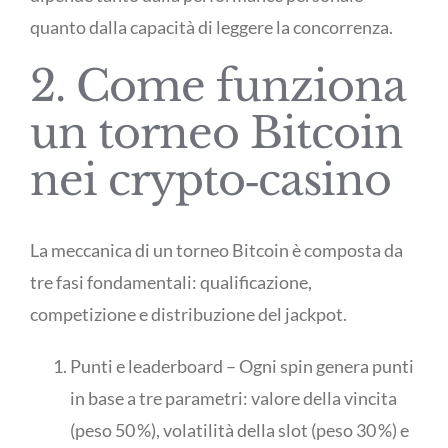
quanto dalla capacità di leggere la concorrenza.
2. Come funziona
un torneo Bitcoin
nei crypto‑casino
La meccanica di un torneo Bitcoin è composta da
tre fasi fondamentali: qualificazione,
competizione e distribuzione del jackpot.
Punti e leaderboard – Ogni spin genera punti
in base a tre parametri: valore della vincita
(peso 50 %), volatilità della slot (peso 30 %) e