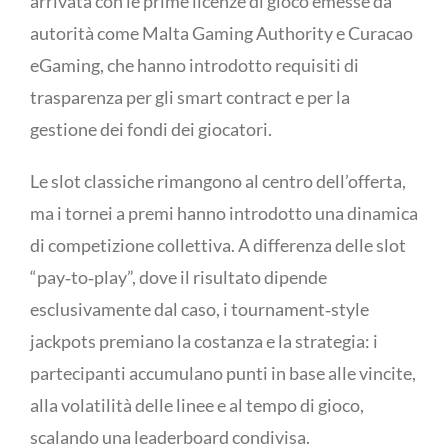
arrivata con le prime licenze di gioco emesse da
autorità come Malta Gaming Authority e Curacao
eGaming, che hanno introdotto requisiti di
trasparenza per gli smart contract e per la
gestione dei fondi dei giocatori.
Le slot classiche rimangono al centro dell’offerta,
ma i tornei a premi hanno introdotto una dinamica
di competizione collettiva. A differenza delle slot
“pay‑to‑play”, dove il risultato dipende
esclusivamente dal caso, i tournament‑style
jackpots premiano la costanza e la strategia: i
partecipanti accumulano punti in base alle vincite,
alla volatilità delle linee e al tempo di gioco,
scalando una leaderboard condivisa.