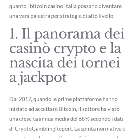
quanto i bitcoin casino Italia possano diventare
una vera palestra per strategie di alto livello.
1. Il panorama dei
casinò crypto e la
nascita dei tornei
a jackpot
Dal 2017, quando le prime piattaforme hanno
iniziato ad accettare Bitcoin, il settore ha visto
una crescita annua media del 68 % secondo i dati
di CryptoGamblingReport. La spinta normativa è