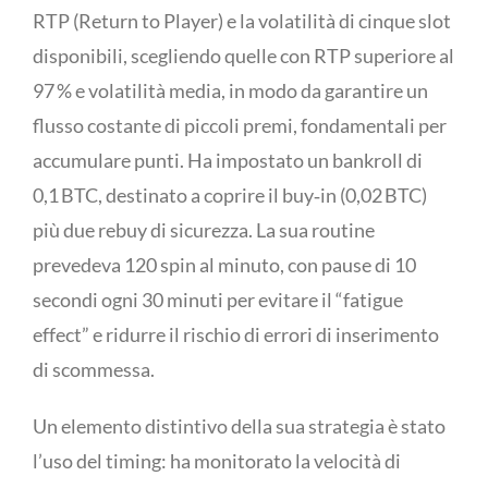
RTP (Return to Player) e la volatilità di cinque slot
disponibili, scegliendo quelle con RTP superiore al
97 % e volatilità media, in modo da garantire un
flusso costante di piccoli premi, fondamentali per
accumulare punti. Ha impostato un bankroll di
0,1 BTC, destinato a coprire il buy‑in (0,02 BTC)
più due rebuy di sicurezza. La sua routine
prevedeva 120 spin al minuto, con pause di 10
secondi ogni 30 minuti per evitare il “fatigue
effect” e ridurre il rischio di errori di inserimento
di scommessa.
Un elemento distintivo della sua strategia è stato
l’uso del timing: ha monitorato la velocità di