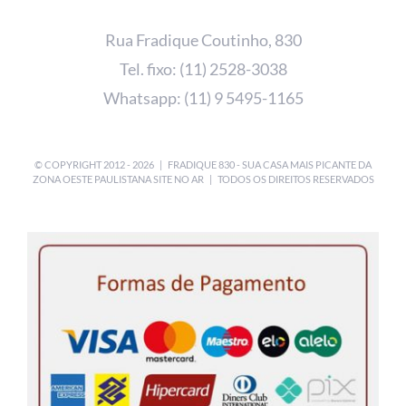
Rua Fradique Coutinho, 830
Tel. fixo: (11) 2528-3038
Whatsapp: (11) 9 5495-1165
© COPYRIGHT 2012 -
2026 | FRADIQUE 830 - SUA CASA MAIS PICANTE DA
ZONA OESTE PAULISTANA
SITE NO AR
| TODOS OS DIREITOS RESERVADOS