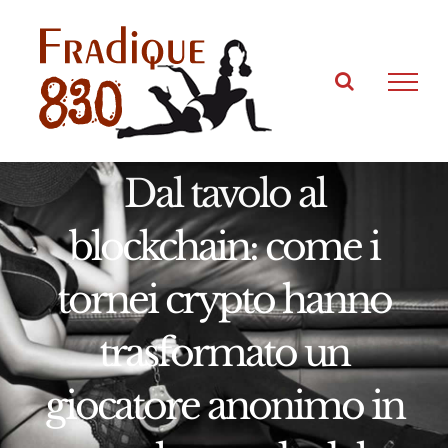
Ir
para
o
conteúdo
Dal tavolo al
blockchain: come i
tornei crypto hanno
trasformato un
giocatore anonimo in