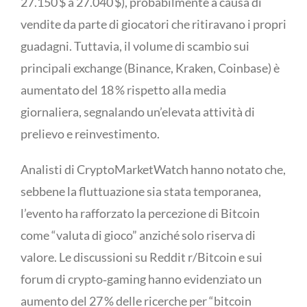
27.150 $ a 27.040 $), probabilmente a causa di
vendite da parte di giocatori che ritiravano i propri
guadagni. Tuttavia, il volume di scambio sui
principali exchange (Binance, Kraken, Coinbase) è
aumentato del 18 % rispetto alla media
giornaliera, segnalando un’elevata attività di
prelievo e reinvestimento.
Analisti di CryptoMarketWatch hanno notato che,
sebbene la fluttuazione sia stata temporanea,
l’evento ha rafforzato la percezione di Bitcoin
come “valuta di gioco” anziché solo riserva di
valore. Le discussioni su Reddit r/Bitcoin e sui
forum di crypto‑gaming hanno evidenziato un
aumento del 27 % delle ricerche per “bitcoin