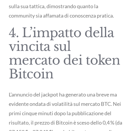
sulla sua tattica, dimostrando quanto la
community sia affamata di conoscenza pratica.
4. L’impatto della
vincita sul
mercato dei token
Bitcoin
L’annuncio del jackpot ha generato una breve ma
evidente ondata di volatilità sul mercato BTC. Nei
primi cinque minuti dopo la pubblicazione del
risultato, il prezzo di Bitcoin è sceso dello 0,4 % (da