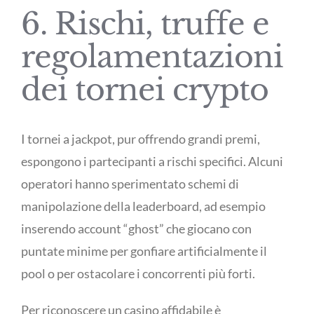
6. Rischi, truffe e
regolamentazioni
dei tornei crypto
I tornei a jackpot, pur offrendo grandi premi,
espongono i partecipanti a rischi specifici. Alcuni
operatori hanno sperimentato schemi di
manipolazione della leaderboard, ad esempio
inserendo account “ghost” che giocano con
puntate minime per gonfiare artificialmente il
pool o per ostacolare i concorrenti più forti.
Per riconoscere un casino affidabile è