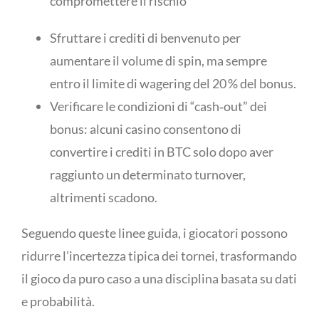
compromettere il rischio
Sfruttare i crediti di benvenuto per
aumentare il volume di spin, ma sempre
entro il limite di wagering del 20 % del bonus.
Verificare le condizioni di “cash‑out” dei
bonus: alcuni casino consentono di
convertire i crediti in BTC solo dopo aver
raggiunto un determinato turnover,
altrimenti scadono.
Seguendo queste linee guida, i giocatori possono
ridurre l’incertezza tipica dei tornei, trasformando
il gioco da puro caso a una disciplina basata su dati
e probabilità.