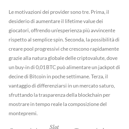
Le motivazioni dei provider sono tre. Prima, il
desiderio di aumentare il lifetime value dei
giocatori, offrendo un’esperienza più avvincente
rispetto al semplice spin. Seconda, la possibilità di
creare pool progressivi che crescono rapidamente
grazie alla natura globale delle criptovalute, dove
un buy‑in di 0,01 BTC può alimentare un jackpot di
decine di Bitcoin in poche settimane. Terza, il
vantaggio di differenziarsi in un mercato saturo,
sfruttando la trasparenza della blockchain per
mostrare in tempo reale la composizione del
montepremi.
Slot