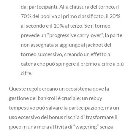
dai partecipanti. Alla chiusura del torneo, il
70 % del pool va al primo classificato, il 20 %
al secondo e il 10 % al terzo. Se il torneo
prevede un “progressive carry‑over”, la parte
non assegnata si aggiunge al jackpot del
torneo successivo, creando un effetto a
catena che può spingere il premio a cifre a più
cifre.
Queste regole creano un ecosistema dove la
gestione del bankroll è cruciale: un rebuy
tempestivo può salvare la partecipazione, ma un
uso eccessivo dei bonus rischia di trasformare il
gioco in una mera attività di “wagering” senza