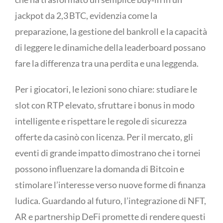
jackpot da 2,3 BTC, evidenzia come la
preparazione, la gestione del bankroll e la capacità
di leggere le dinamiche della leaderboard possano
fare la differenza tra una perdita e una leggenda.
Per i giocatori, le lezioni sono chiare: studiare le
slot con RTP elevato, sfruttare i bonus in modo
intelligente e rispettare le regole di sicurezza
offerte da casinò con licenza. Per il mercato, gli
eventi di grande impatto dimostrano che i tornei
possono influenzare la domanda di Bitcoin e
stimolare l’interesse verso nuove forme di finanza
ludica. Guardando al futuro, l’integrazione di NFT,
AR e partnership DeFi promette di rendere questi