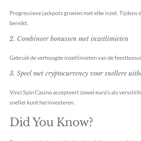
Progressieve jackpots groeien met elke inzet. Tijdens 
bereikt.
2. Combineer bonussen met inzetlimieten
Gebruik de verhoogde inzetlimieten van de feestbonusse
3. Speel met cryptocurrency voor snellere uit
Vinci Spin Casino accepteert zowel euro’s als versch
sneller kunt herinvesteren.
Did You Know?