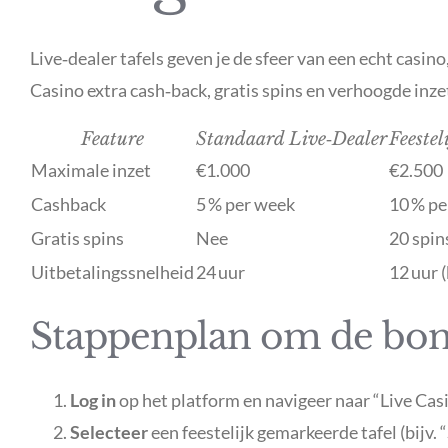
Live‑dealer tafels geven je de sfeer van een echt casi
Casino extra cash‑back, gratis spins en verhoogde inze
Feature
Standaard Live‑Dealer
Feestel
Maximale inzet
€1.000
€2.500
Cashback
5 % per week
10 % pe
Gratis spins
Nee
20 spins
Uitbetalingssnelheid
24 uur
12 uur (
Stappenplan om de bon
Log in
op het platform en navigeer naar “Live Casi
Selecteer
een feestelijk gemarkeerde tafel (bijv. 