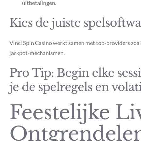
uitbetalingen.
Kies de juiste spelsoftw
Vinci Spin Casino werkt samen met top‑providers zoa
jackpot‑mechanismen.
Pro Tip: Begin elke sess
je de spelregels en volat
Feestelijke L
Ontgrendele