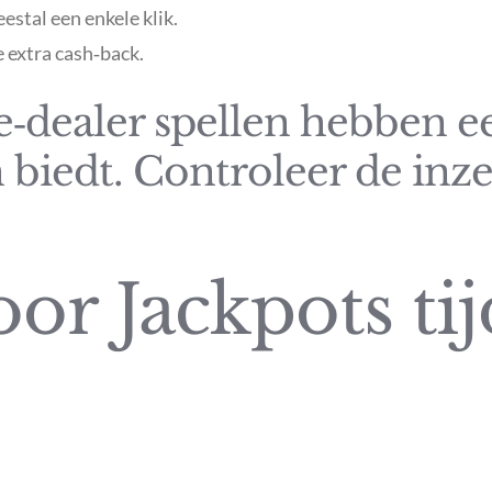
estal een enkele klik.
 extra cash‑back.
ve‑dealer spellen hebben e
 biedt. Controleer de inze
oor Jackpots ti