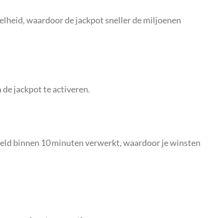
nelheid, waardoor de jackpot sneller de miljoenen
 de jackpot te activeren.
deld binnen 10 minuten verwerkt, waardoor je winsten