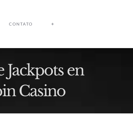
CONTATO
e Jackpots en
pin Casino