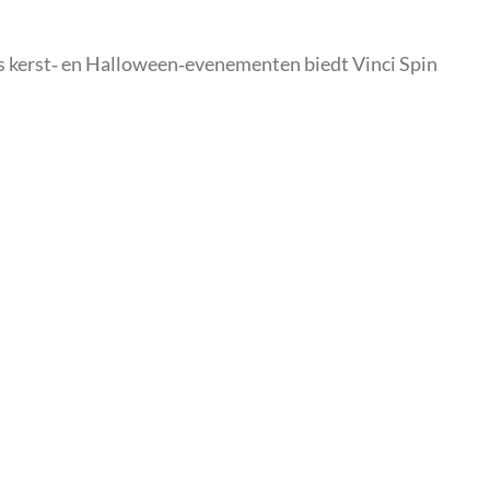
ens kerst‑ en Halloween‑evenementen biedt Vinci Spin