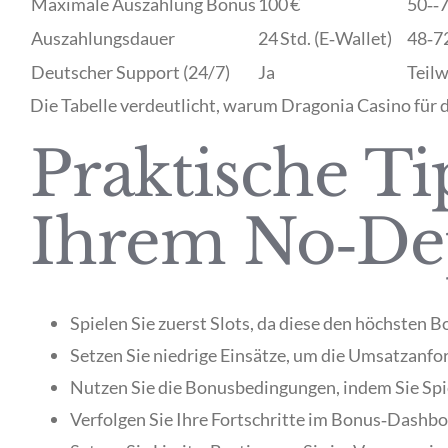
Maximale Auszahlung Bonus
100 €
50‑‑7
Auszahlungsdauer
24 Std. (E‑Wallet)
48‑72
Deutscher Support (24/7)
Ja
Teilw
Die Tabelle verdeutlicht, warum Dragonia Casino für d
Praktische T
Ihrem No‑Dep
Spielen Sie zuerst Slots, da diese den höchsten B
Setzen Sie niedrige Einsätze, um die Umsatzanfo
Nutzen Sie die Bonusbedingungen, indem Sie Spie
Verfolgen Sie Ihre Fortschritte im Bonus‑Dashboar