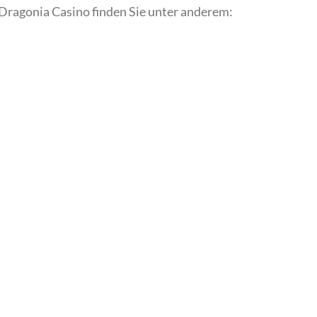
i Dragonia Casino finden Sie unter anderem: