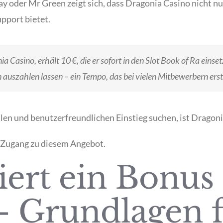
y oder Mr Green zeigt sich, dass Dragonia Casino nicht nu
pport bietet.
nia Casino, erhält 10 €, die er sofort in den Slot
Book of Ra
einset
auszahlen lassen – ein Tempo, das bei vielen Mitbewerbern ers
en und benutzerfreundlichen Einstieg suchen, ist Dragonia
n Zugang zu diesem Angebot.
iert ein Bonus
– Grundlagen f