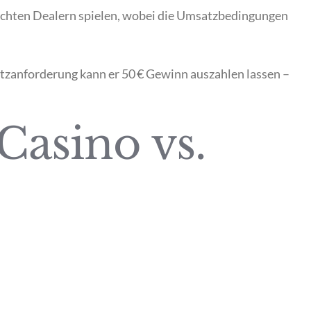
 echten Dealern spielen, wobei die Umsatzbedingungen
atzanforderung kann er 50 € Gewinn auszahlen lassen –
Casino vs.