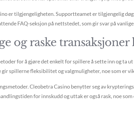
 er tilgjengeligheten. Supportteamet er tilgjengelig døgne
attende FAQ-seksjon på nettstedet, som gir svar på vanlige s
e og raske transaksjoner
oder for å gjøre det enkelt for spillere å sette inn og ta ut
ir spillerne fleksibilitet og valgmuligheter, noe som er vik
lingsmetoder. Cleobetra Casino benytter seg av krypterings
andlingstiden for innskudd og uttak er også rask, noe som er 