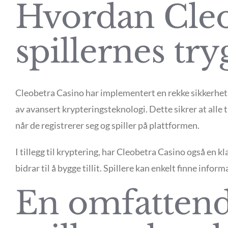
Hvordan Cleo
spillernes tr
Cleobetra Casino har implementert en rekke sikkerhetst
av avansert krypteringsteknologi. Dette sikrer at alle 
når de registrerer seg og spiller på plattformen.
I tillegg til kryptering, har Cleobetra Casino også en 
bidrar til å bygge tillit. Spillere kan enkelt finne inf
En omfatten