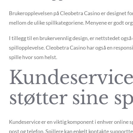
Brukeropplevelsen på Cleobetra Casino er designet for 
mellom de ulike spillkategoriene. Menyene er godt organ
I tillegg til en brukervennlig design, er nettstedet også
spillopplevelse. Cleobetra Casino har også en responsi
spille hvor som helst.
Kundeservice
støtter sine sp
Kundeservice er en viktig komponent i enhver online spi
post og telefon. Spillere kan enkelt kontakte support