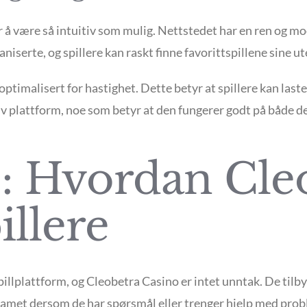
å være så intuitiv som mulig. Nettstedet har en ren og mod
iserte, og spillere kan raskt finne favorittspillene sine u
 optimalisert for hastighet. Dette betyr at spillere kan last
v plattform, noe som betyr at den fungerer godt på både des
: Hvordan Cle
illere
llplattform, og Cleobetra Casino er intet unntak. De tilbyr
teamet dersom de har spørsmål eller trenger hjelp med prob