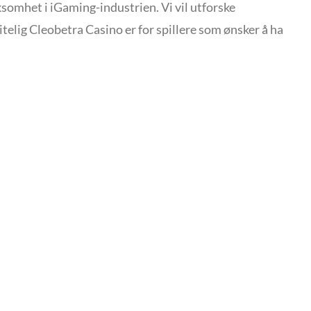
ksomhet i iGaming-industrien. Vi vil utforske
itelig Cleobetra Casino er for spillere som ønsker å ha