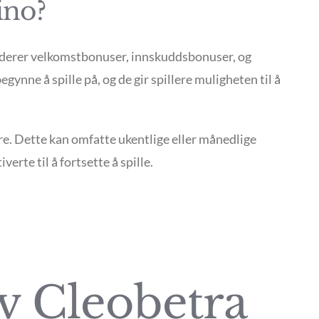
ino?
kluderer velkomstbonuser, innskuddsbonuser, og
gynne å spille på, og de gir spillere muligheten til å
re. Dette kan omfatte ukentlige eller månedlige
erte til å fortsette å spille.
av Cleobetra