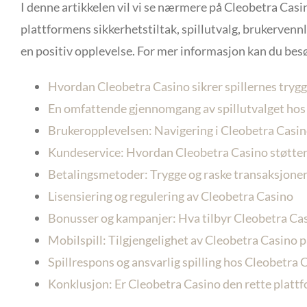
I denne artikkelen vil vi se nærmere på Cleobetra Casi
plattformens sikkerhetstiltak, spillutvalg, brukervennl
en positiv opplevelse. For mer informasjon kan du be
Hvordan Cleobetra Casino sikrer spillernes tryg
En omfattende gjennomgang av spillutvalget hos
Brukeropplevelsen: Navigering i Cleobetra Casi
Kundeservice: Hvordan Cleobetra Casino støtter 
Betalingsmetoder: Trygge og raske transaksjone
Lisensiering og regulering av Cleobetra Casino
Bonusser og kampanjer: Hva tilbyr Cleobetra Ca
Mobilspill: Tilgjengelighet av Cleobetra Casino 
Spillrespons og ansvarlig spilling hos Cleobetra 
Konklusjon: Er Cleobetra Casino den rette plattf