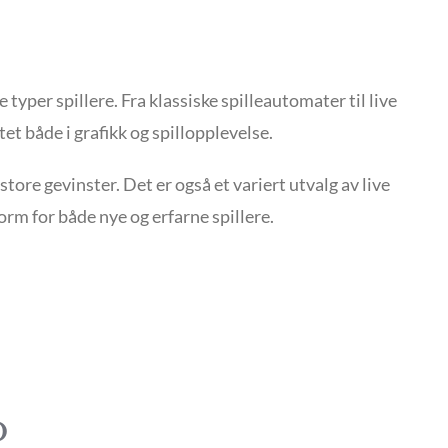
 typer spillere. Fra klassiske spilleautomater til live
et både i grafikk og spillopplevelse.
tore gevinster. Det er også et variert utvalg av live
orm for både nye og erfarne spillere.
o