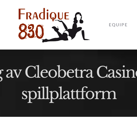
EQUIPE
 av Cleobetra Casi
spillplattform