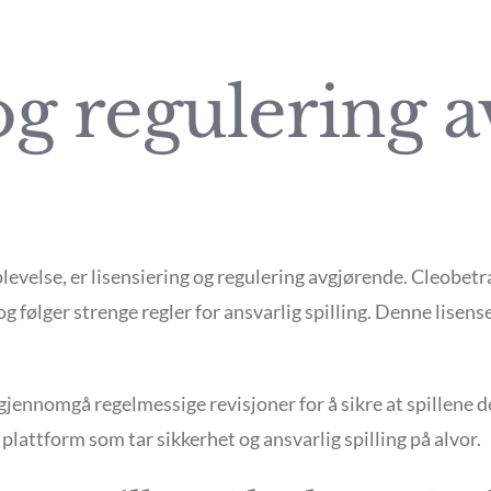
og regulering 
opplevelse, er lisensiering og regulering avgjørende. Cleobet
følger strenge regler for ansvarlig spilling. Denne lisensen
nnomgå regelmessige revisjoner for å sikre at spillene dere
n plattform som tar sikkerhet og ansvarlig spilling på alvor.