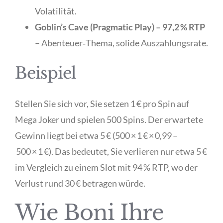
Volatilität.
Goblin’s Cave (Pragmatic Play) – 97,2 % RTP
– Abenteuer‑Thema, solide Auszahlungsrate.
Beispiel
Stellen Sie sich vor, Sie setzen 1 € pro Spin auf
Mega Joker und spielen 500 Spins. Der erwartete
Gewinn liegt bei etwa 5 € (500 × 1 € × 0,99 –
500 × 1 €). Das bedeutet, Sie verlieren nur etwa 5 €
im Vergleich zu einem Slot mit 94 % RTP, wo der
Verlust rund 30 € betragen würde.
Wie Boni Ihre