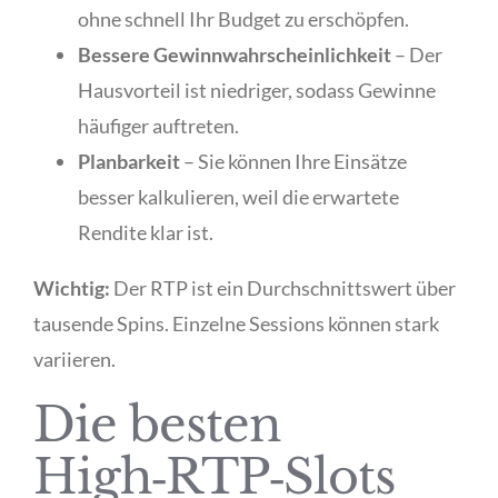
ohne schnell Ihr Budget zu erschöpfen.
Bessere Gewinnwahrscheinlichkeit
– Der
Hausvorteil ist niedriger, sodass Gewinne
häufiger auftreten.
Planbarkeit
– Sie können Ihre Einsätze
besser kalkulieren, weil die erwartete
Rendite klar ist.
Wichtig:
Der RTP ist ein Durchschnittswert über
tausende Spins. Einzelne Sessions können stark
variieren.
Die besten
High‑RTP‑Slots