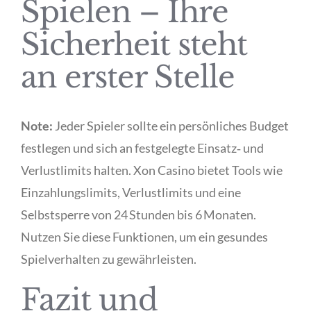
Spielen – Ihre
Sicherheit steht
an erster Stelle
Note:
Jeder Spieler sollte ein persönliches Budget
festlegen und sich an festgelegte Einsatz‑ und
Verlustlimits halten. Xon Casino bietet Tools wie
Einzahlungslimits, Verlustlimits und eine
Selbstsperre von 24 Stunden bis 6 Monaten.
Nutzen Sie diese Funktionen, um ein gesundes
Spielverhalten zu gewährleisten.
Fazit und