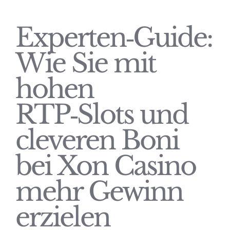
Experten‑Guide:
Wie Sie mit
hohen
RTP‑Slots und
cleveren Boni
bei Xon Casino
mehr Gewinn
erzielen