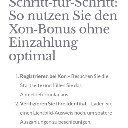
Schritt‑für‑Schritt:
So nutzen Sie den
Xon‑Bonus ohne
Einzahlung
optimal
Registrieren bei Xon
– Besuchen Sie die
Startseite und füllen Sie das
Anmeldeformular aus.
Verifizieren Sie Ihre Identität
– Laden Sie
einen Lichtbild‑Ausweis hoch, um spätere
Auszahlungen zu beschleunigen.