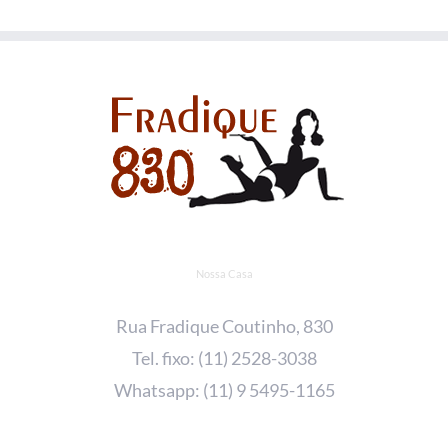
Nossa Casa
Rua Fradique Coutinho, 830
Tel. fixo: (11) 2528-3038
Whatsapp: (11) 9 5495-1165