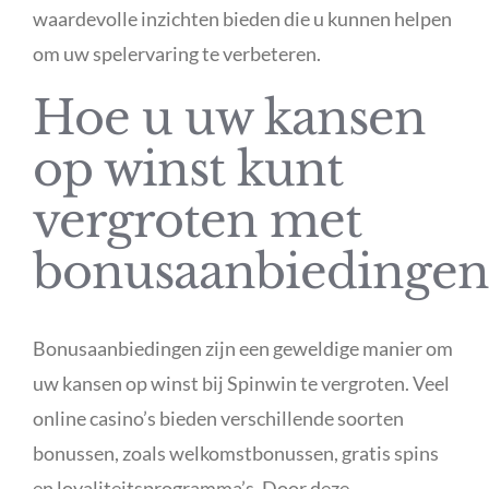
waardevolle inzichten bieden die u kunnen helpen
om uw spelervaring te verbeteren.
Hoe u uw kansen
op winst kunt
vergroten met
bonusaanbiedingen
Bonusaanbiedingen zijn een geweldige manier om
uw kansen op winst bij Spinwin te vergroten. Veel
online casino’s bieden verschillende soorten
bonussen, zoals welkomstbonussen, gratis spins
en loyaliteitsprogramma’s. Door deze