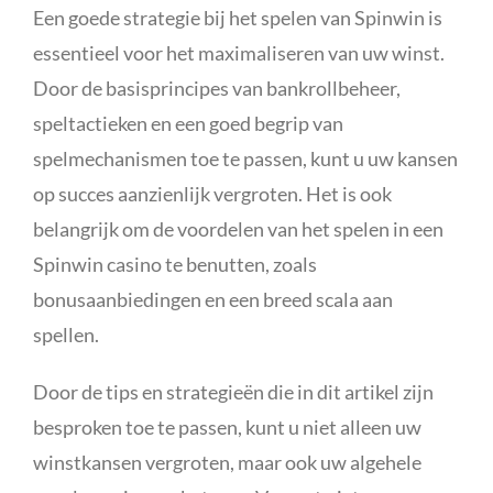
Een goede strategie bij het spelen van Spinwin is
essentieel voor het maximaliseren van uw winst.
Door de basisprincipes van bankrollbeheer,
speltactieken en een goed begrip van
spelmechanismen toe te passen, kunt u uw kansen
op succes aanzienlijk vergroten. Het is ook
belangrijk om de voordelen van het spelen in een
Spinwin casino te benutten, zoals
bonusaanbiedingen en een breed scala aan
spellen.
Door de tips en strategieën die in dit artikel zijn
besproken toe te passen, kunt u niet alleen uw
winstkansen vergroten, maar ook uw algehele