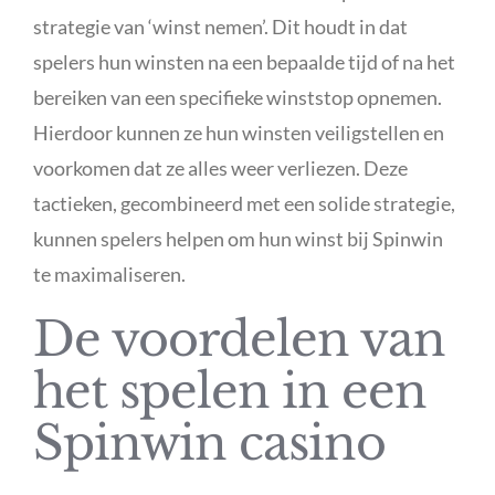
strategie van ‘winst nemen’. Dit houdt in dat
spelers hun winsten na een bepaalde tijd of na het
bereiken van een specifieke winststop opnemen.
Hierdoor kunnen ze hun winsten veiligstellen en
voorkomen dat ze alles weer verliezen. Deze
tactieken, gecombineerd met een solide strategie,
kunnen spelers helpen om hun winst bij Spinwin
te maximaliseren.
De voordelen van
het spelen in een
Spinwin casino