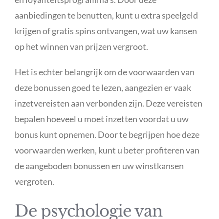
aanbiedingen te benutten, kunt u extra speelgeld
krijgen of gratis spins ontvangen, wat uw kansen
op het winnen van prijzen vergroot.
Het is echter belangrijk om de voorwaarden van
deze bonussen goed te lezen, aangezien er vaak
inzetvereisten aan verbonden zijn. Deze vereisten
bepalen hoeveel u moet inzetten voordat u uw
bonus kunt opnemen. Door te begrijpen hoe deze
voorwaarden werken, kunt u beter profiteren van
de aangeboden bonussen en uw winstkansen
vergroten.
De psychologie van