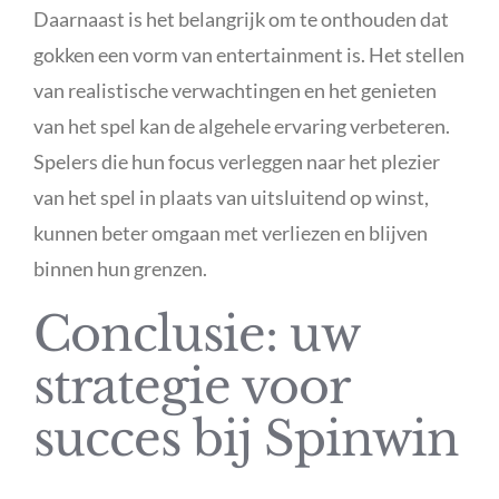
Daarnaast is het belangrijk om te onthouden dat
gokken een vorm van entertainment is. Het stellen
van realistische verwachtingen en het genieten
van het spel kan de algehele ervaring verbeteren.
Spelers die hun focus verleggen naar het plezier
van het spel in plaats van uitsluitend op winst,
kunnen beter omgaan met verliezen en blijven
binnen hun grenzen.
Conclusie: uw
strategie voor
succes bij Spinwin