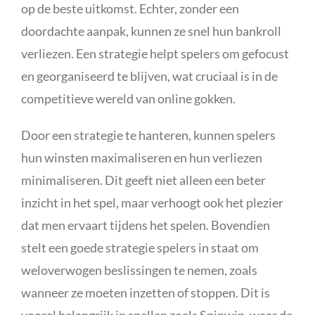
op de beste uitkomst. Echter, zonder een
doordachte aanpak, kunnen ze snel hun bankroll
verliezen. Een strategie helpt spelers om gefocust
en georganiseerd te blijven, wat cruciaal is in de
competitieve wereld van online gokken.
Door een strategie te hanteren, kunnen spelers
hun winsten maximaliseren en hun verliezen
minimaliseren. Dit geeft niet alleen een beter
inzicht in het spel, maar verhoogt ook het plezier
dat men ervaart tijdens het spelen. Bovendien
stelt een goede strategie spelers in staat om
weloverwogen beslissingen te nemen, zoals
wanneer ze moeten inzetten of stoppen. Dit is