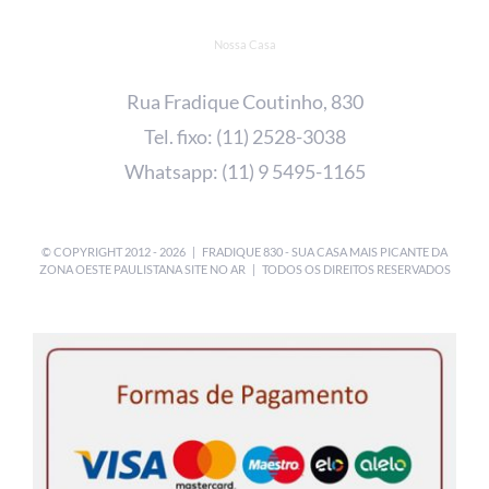
Nossa Casa
Rua Fradique Coutinho, 830
Tel. fixo: (11) 2528-3038
Whatsapp: (11) 9 5495-1165
© COPYRIGHT 2012 -
2026 | FRADIQUE 830 - SUA CASA MAIS PICANTE DA
ZONA OESTE PAULISTANA
SITE NO AR
| TODOS OS DIREITOS RESERVADOS