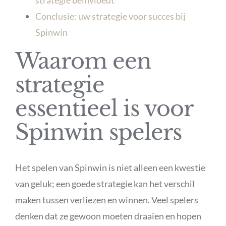
strategie beïnvloedt
Conclusie: uw strategie voor succes bij
Spinwin
Waarom een
strategie
essentieel is voor
Spinwin spelers
Het spelen van Spinwin is niet alleen een kwestie
van geluk; een goede strategie kan het verschil
maken tussen verliezen en winnen. Veel spelers
denken dat ze gewoon moeten draaien en hopen