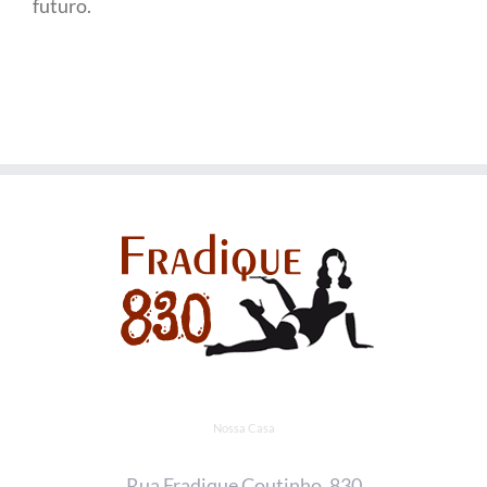
futuro.
Nossa Casa
Rua Fradique Coutinho, 830