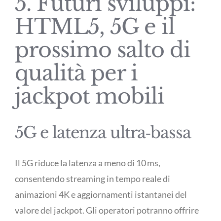
5. Futuri sviluppi:
HTML5, 5G e il
prossimo salto di
qualità per i
jackpot mobili
5G e latenza ultra‑bassa
Il 5G riduce la latenza a meno di 10 ms,
consentendo streaming in tempo reale di
animazioni 4K e aggiornamenti istantanei del
valore del jackpot. Gli operatori potranno offrire