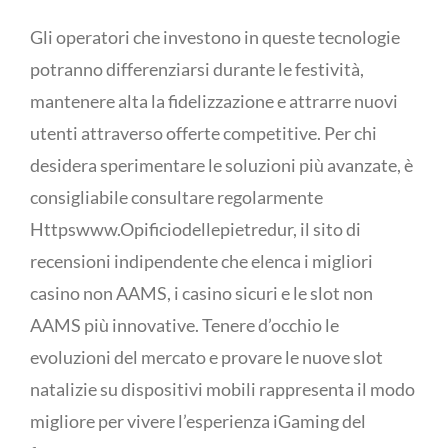
Gli operatori che investono in queste tecnologie
potranno differenziarsi durante le festività,
mantenere alta la fidelizzazione e attrarre nuovi
utenti attraverso offerte competitive. Per chi
desidera sperimentare le soluzioni più avanzate, è
consigliabile consultare regolarmente
Httpswww.Opificiodellepietredur, il sito di
recensioni indipendente che elenca i migliori
casino non AAMS, i casino sicuri e le slot non
AAMS più innovative. Tenere d’occhio le
evoluzioni del mercato e provare le nuove slot
natalizie su dispositivi mobili rappresenta il modo
migliore per vivere l’esperienza iGaming del