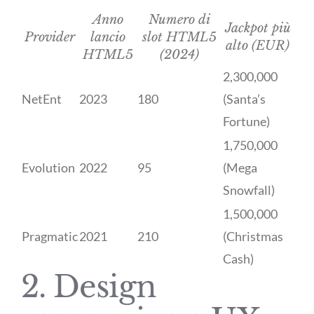
Anno
Numero di
Jackpot più
Provider
lancio
slot HTML5
alto (EUR)
HTML5
(2024)
2,300,000
NetEnt
2023
180
(Santa’s
Fortune)
1,750,000
Evolution
2022
95
(Mega
Snowfall)
1,500,000
Pragmatic
2021
210
(Christmas
Cash)
2. Design