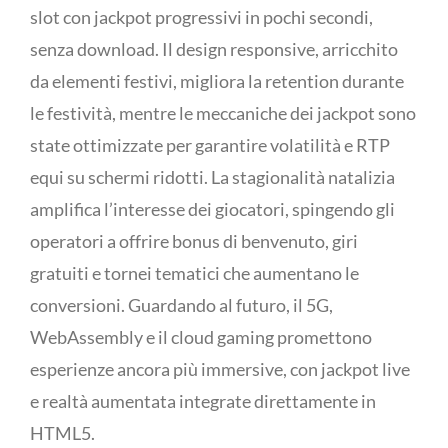
slot con jackpot progressivi in pochi secondi,
senza download. Il design responsive, arricchito
da elementi festivi, migliora la retention durante
le festività, mentre le meccaniche dei jackpot sono
state ottimizzate per garantire volatilità e RTP
equi su schermi ridotti. La stagionalità natalizia
amplifica l’interesse dei giocatori, spingendo gli
operatori a offrire bonus di benvenuto, giri
gratuiti e tornei tematici che aumentano le
conversioni. Guardando al futuro, il 5G,
WebAssembly e il cloud gaming promettono
esperienze ancora più immersive, con jackpot live
e realtà aumentata integrate direttamente in
HTML5.