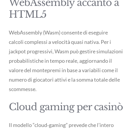
WebAssembly accanto a
HTML5
WebAssembly (Wasm) consente di eseguire
calcoli complessi a velocità quasi nativa. Per i
jackpot progressivi, Wasm può gestire simulazioni
probabilistiche in tempo reale, aggiornando il
valore del montepremi in base a variabili come il
numero di giocatori attivi e la somma totale delle
scommesse.
Cloud gaming per casinò
Il modello “cloud‑gaming” prevede che l’intero