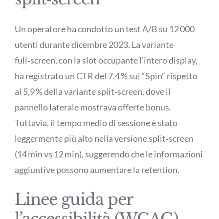
Un operatore ha condotto un test A/B su 12 000
utenti durante dicembre 2023. La variante
full‑screen, con la slot occupante l’intero display,
ha registrato un CTR del 7,4 % sui “Spin” rispetto
al 5,9 % della variante split‑screen, dove il
pannello laterale mostrava offerte bonus.
Tuttavia, il tempo medio di sessione è stato
leggermente più alto nella versione split‑screen
(14 min vs 12 min), suggerendo che le informazioni
aggiuntive possono aumentare la retention.
Linee guida per