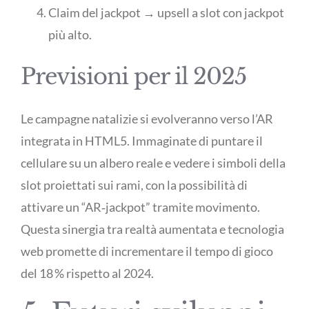
Claim del jackpot → upsell a slot con jackpot
più alto.
Previsioni per il 2025
Le campagne natalizie si evolveranno verso l’AR
integrata in HTML5. Immaginate di puntare il
cellulare su un albero reale e vedere i simboli della
slot proiettati sui rami, con la possibilità di
attivare un “AR‑jackpot” tramite movimento.
Questa sinergia tra realtà aumentata e tecnologia
web promette di incrementare il tempo di gioco
del 18 % rispetto al 2024.