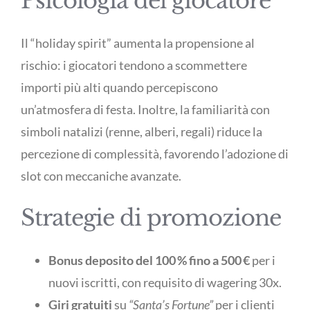
Psicologia del giocatore
Il “holiday spirit” aumenta la propensione al
rischio: i giocatori tendono a scommettere
importi più alti quando percepiscono
un’atmosfera di festa. Inoltre, la familiarità con
simboli natalizi (renne, alberi, regali) riduce la
percezione di complessità, favorendo l’adozione di
slot con meccaniche avanzate.
Strategie di promozione
Bonus deposito del 100 % fino a 500 €
per i
nuovi iscritti, con requisito di wagering 30x.
Giri gratuiti
su
“Santa’s Fortune”
per i clienti