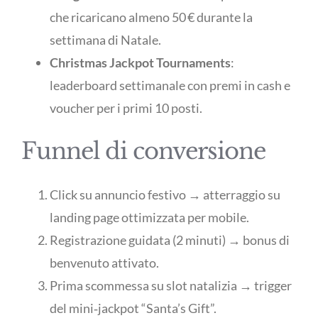
che ricaricano almeno 50 € durante la
settimana di Natale.
Christmas Jackpot Tournaments
:
leaderboard settimanale con premi in cash e
voucher per i primi 10 posti.
Funnel di conversione
Click su annuncio festivo → atterraggio su
landing page ottimizzata per mobile.
Registrazione guidata (2 minuti) → bonus di
benvenuto attivato.
Prima scommessa su slot natalizia → trigger
del mini‑jackpot “Santa’s Gift”.