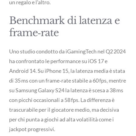
un regalo e l’altro.
Benchmark di latenza e
frame‑rate
Uno studio condotto da iGamingTech nel Q2 2024
ha confrontato le performance su iOS 17 e
Android 14. Su iPhone 15, la latenza media è stata
di 35 ms con un frame‑rate stabile a 60 fps, mentre
su Samsung Galaxy S24 la latenza è scesa a 38 ms
con picchi occasionali a 58 fps. La differenza è
trascurabile per il giocatore medio, ma decisiva
per chi punta a giochi ad alta volatilità come i
jackpot progressivi.