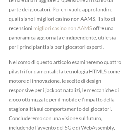
tema e una maggiore propensione al rischio da
parte dei giocatori. Per chi vuole approfondire
quali siano i migliori casino non AAMS, il sito di
recensioni
migliori casino non AAMS
offre una
panoramica aggiornata e indipendente, utile sia
per i principianti sia per i giocatori esperti.
Nel corso di questo articolo esamineremo quattro
pilastri fondamentali: la tecnologia HTML5 come
motore di innovazione, le scelte di design
responsive per i jackpot natalizi, le meccaniche di
gioco ottimizzate per il mobile e l’impatto della
stagionalità sul comportamento dei giocatori.
Concluderemo con una visione sul futuro,
includendo l’avvento del 5G e di WebAssembly,