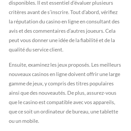
disponibles. Il est essentiel d’évaluer plusieurs
critères avant de s’inscrire. Tout d’abord, vérifiez
la réputation du casino en ligne en consultant des
avis et des commentaires d’autres joueurs. Cela
peut vous donner une idée de la fiabilité et de la
qualité du service client.
Ensuite, examinez les jeux proposés. Les meilleurs
nouveaux casinos en ligne doivent offrir une large
gamme de jeux, y compris des titres populaires
ainsi que des nouveautés. De plus, assurez-vous
que le casino est compatible avec vos appareils,
que ce soit un ordinateur de bureau, une tablette
ou un mobile.