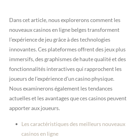
Dans cet article, nous explorerons comment les
nouveaux casinos en ligne belges transforment
l’expérience de jeu grâce à des technologies
innovantes. Ces plateformes offrent des jeux plus
immersifs, des graphismes de haute qualité et des
fonctionnalités interactives qui rapprochent les
joueurs de l’expérience d’un casino physique.
Nous examinerons également les tendances
actuelles et les avantages que ces casinos peuvent
apporter aux joueurs.
Les caractéristiques des meilleurs nouveaux
casinos en ligne