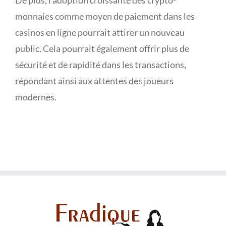
De plus, l’adoption croissante des crypto-
monnaies comme moyen de paiement dans les
casinos en ligne pourrait attirer un nouveau
public. Cela pourrait également offrir plus de
sécurité et de rapidité dans les transactions,
répondant ainsi aux attentes des joueurs
modernes.