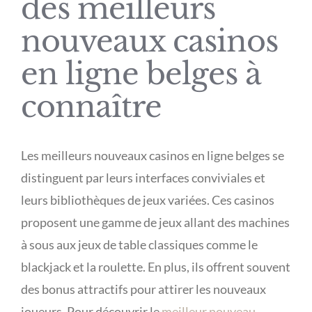
des meilleurs
nouveaux casinos
en ligne belges à
connaître
Les meilleurs nouveaux casinos en ligne belges se
distinguent par leurs interfaces conviviales et
leurs bibliothèques de jeux variées. Ces casinos
proposent une gamme de jeux allant des machines
à sous aux jeux de table classiques comme le
blackjack et la roulette. En plus, ils offrent souvent
des bonus attractifs pour attirer les nouveaux
joueurs. Pour découvrir le
meilleur nouveau