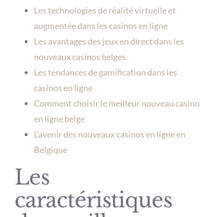
Les technologies de réalité virtuelle et
augmentée dans les casinos en ligne
Les avantages des jeux en direct dans les
nouveaux casinos belges
Les tendances de gamification dans les
casinos en ligne
Comment choisir le meilleur nouveau casino
en ligne belge
L’avenir des nouveaux casinos en ligne en
Belgique
Les
caractéristiques