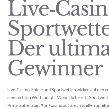
Live‑Casin
Sportwette
Der ultima
Gewinner
Live‑Casino‑Spiele und Sportwetten wirken auf den er
eines echten Wettkampfs. Wenn du bereits Sportwetten 
Prinzip überträgt Xon Casino auf die virtuellen Spielti