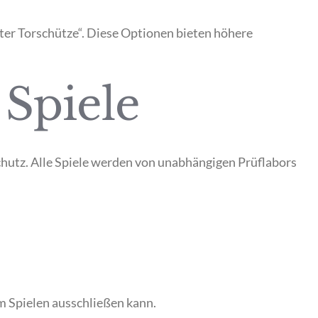
ter Torschütze“. Diese Optionen bieten höhere
 Spiele
chutz. Alle Spiele werden von unabhängigen Prüflabors
om Spielen ausschließen kann.