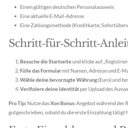
Einen gültigen deutschen Personalausweis
Eine aktuelle E‑Mail‑Adresse
Eine Zahlungsmethode (Kreditkarte, Sofortüberw
Schritt‑für‑Schritt‑Anle
Besuche die Startseite
und klicke auf „Registrier
Fülle das Formular
mit Namen, Adresse und E‑Mai
Wähle deine bevorzugte Währung
(Euro) und be
Verifiziere deine Identität
per Upload des Auswe
Pro Tip:
Nutze das
Xon Bonus
‑Angebot während der Re
gutgeschrieben, sobald du die erste Einzahlung tätigt 