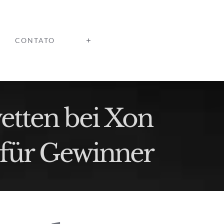
CONTATO
etten bei Xon
 für Gewinner