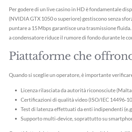
Per godere di un live casino in HD è fondamentale di
(NVIDIA GTX 1050 o superiore) gestiscono senza sforzo
puntare a 15 Mbps garantisce una trasmissione fluida. 
a condensatore riduce il rumore di fondo durante le con
Piattaforme che offron
Quando si sceglie un operatore, è importante verificare 
Licenza rilasciata da autorità riconosciute (Mal
Certificazioni di qualità video (ISO/IEC 14496‑10
Test di latenza effettuati da enti indipendenti (e.g
Supporto multi‑device, soprattutto su smartpho