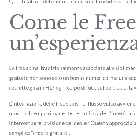
Questi fattori determinano non solo la nitidezza dell’
Come le Free 
un’esperienza
Le free spins, tradizionalmente associate alle slot mach
gratuite non sono solo un bonus numerico, ma una seque
roulette gira in HD, ogni colpo di luce sul bordo del ta
L’integrazione delle free spins nel flusso video avvien
mostra il tempo rimanente per utilizzarle. L’interfacc
interrompere la visione del dealer. Questo approccio a
semplice “crediti gratuiti”.