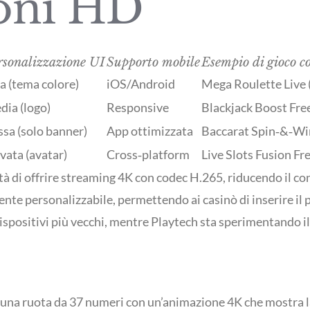
ioni HD
rsonalizzazione UI
Supporto mobile
Esempio di gioco co
a (tema colore)
iOS/Android
Mega Roulette Live 
dia (logo)
Responsive
Blackjack Boost Fre
sa (solo banner)
App ottimizzata
Baccarat Spin‑&‑Wi
vata (avatar)
Cross‑platform
Live Slots Fusion Fr
à di offrire streaming 4K con codec H.265, riducendo il co
nte personalizzabile, permettendo ai casinò di inserire il 
dispositivi più vecchi, mentre Playtech sta sperimentando il
na ruota da 37 numeri con un’animazione 4K che mostra la p