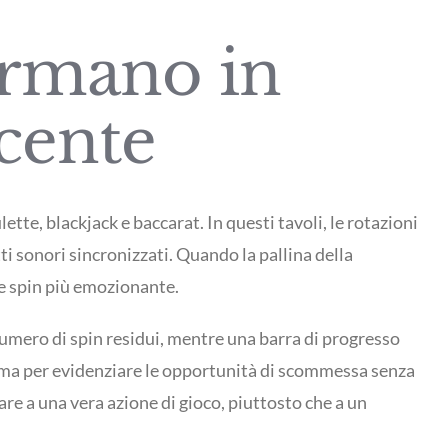
ormano in
ncente
tte, blackjack e baccarat. In questi tavoli, le rotazioni
i sonori sincronizzati. Quando la pallina della
ee spin più emozionante.
 numero di spin residui, mentre una barra di progresso
y, ma per evidenziare le opportunità di scommessa senza
re a una vera azione di gioco, piuttosto che a un