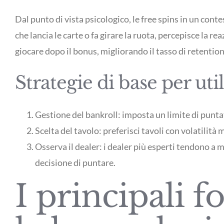
Dal punto di vista psicologico, le free spins in un conte
che lancia le carte o fa girare la ruota, percepisce la 
giocare dopo il bonus, migliorando il tasso di retention
Strategie di base per util
Gestione del bankroll: imposta un limite di puntat
Scelta del tavolo: preferisci tavoli con volatilità 
Osserva il dealer: i dealer più esperti tendono a 
decisione di puntare.
I principali f