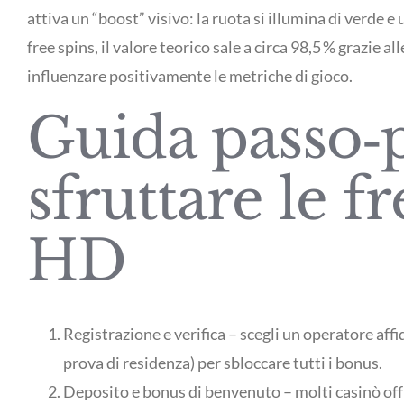
attiva un “boost” visivo: la ruota si illumina di verde 
free spins, il valore teorico sale a circa 98,5 % grazie
influenzare positivamente le metriche di gioco.
Guida passo‑pa
sfruttare le f
HD
Registrazione e verifica – scegli un operatore a
prova di residenza) per sbloccare tutti i bonus.
Deposito e bonus di benvenuto – molti casinò offr