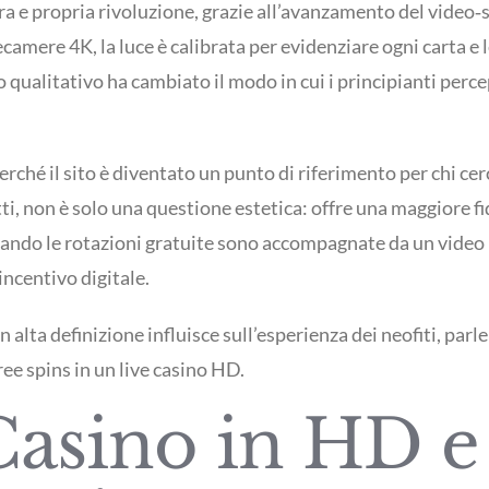
era e propria rivoluzione, grazie all’avanzamento del video‑
elecamere 4K, la luce è calibrata per evidenziare ogni carta
 qualitativo ha cambiato il modo in cui i principianti perc
erché il sito è diventato un punto di riferimento per chi cer
ti, non è solo una questione estetica: offre una maggiore 
Quando le rotazioni gratuite sono accompagnate da un video 
incentivo digitale.
 alta definizione influisce sull’esperienza dei neofiti, par
ee spins in un live casino HD.
 Casino in HD 