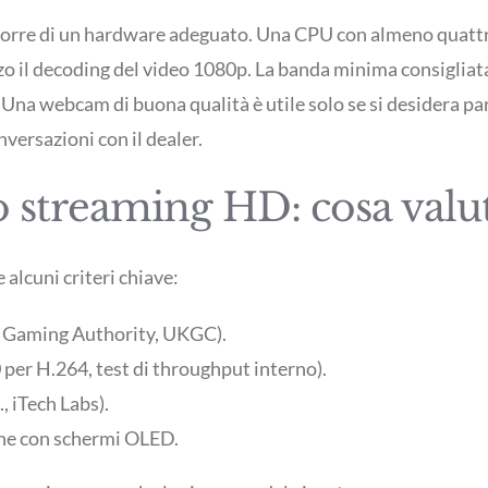
sporre di un hardware adeguato. Una CPU con almeno quattr
 il decoding del video 1080p. La banda minima consigliata 
Una webcam di buona qualità è utile solo se si desidera pa
versazioni con il dealer.
o streaming HD: cosa valu
alcuni criteri chiave:
ta Gaming Authority, UKGC).
 per H.264, test di throughput interno).
., iTech Labs).
ne con schermi OLED.