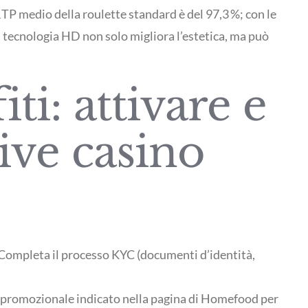
 RTP medio della roulette standard è del 97,3 %; con le
la tecnologia HD non solo migliora l’estetica, ma può
ti: attivare e
live casino
. Completa il processo KYC (documenti d’identità,
ce promozionale indicato nella pagina di Homefood per