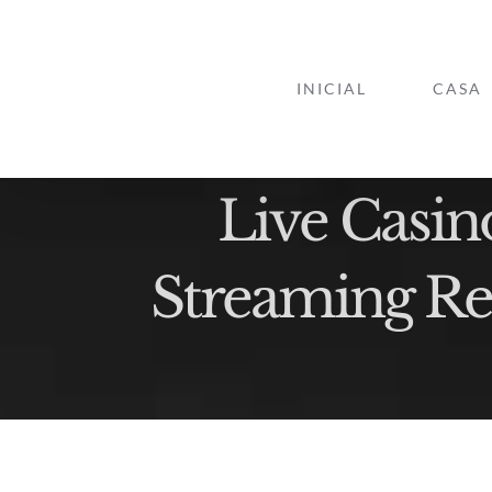
Ir
para
o
INICIAL
CASA
conteúdo
Live Casin
Streaming Ren