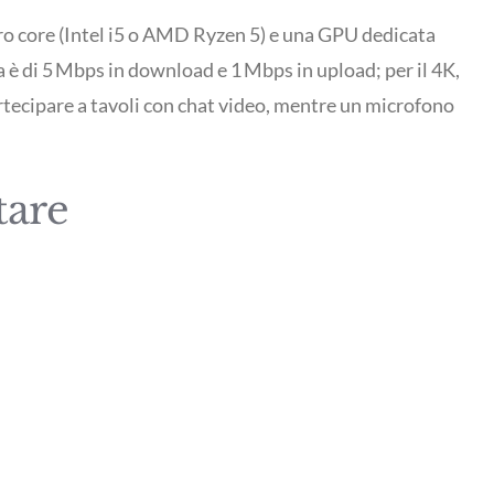
o core (Intel i5 o AMD Ryzen 5) e una GPU dedicata
è di 5 Mbps in download e 1 Mbps in upload; per il 4K,
rtecipare a tavoli con chat video, mentre un microfono
tare