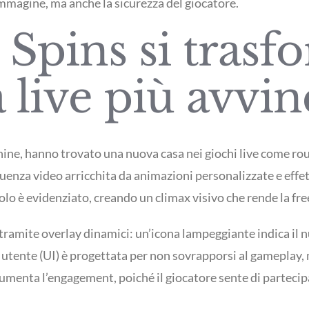
immagine, ma anche la sicurezza del giocatore.
Spins si trasf
 live più avvi
ine, hanno trovato una nuova casa nei giochi live come roule
nza video arricchita da animazioni personalizzate e effett
volo è evidenziato, creando un climax visivo che rende la fr
e tramite overlay dinamici: un’icona lampeggiante indica il
ia utente (UI) è progettata per non sovrapporsi al gamepla
umenta l’engagement, poiché il giocatore sente di partecipa