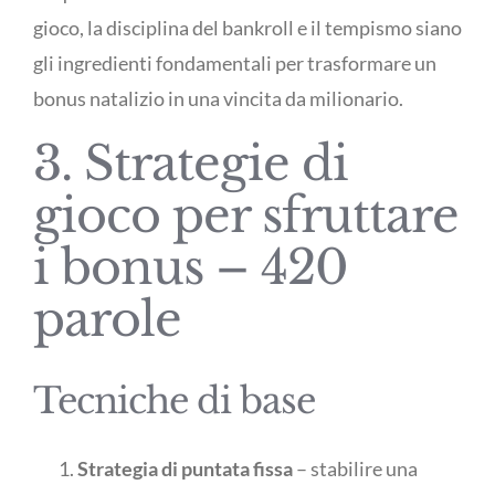
gioco, la disciplina del bankroll e il tempismo siano
gli ingredienti fondamentali per trasformare un
bonus natalizio in una vincita da milionario.
3. Strategie di
gioco per sfruttare
i bonus – 420
parole
Tecniche di base
Strategia di puntata fissa
– stabilire una