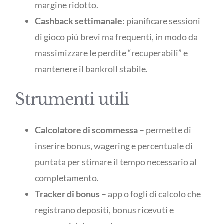
margine ridotto.
Cashback settimanale
: pianificare sessioni
di gioco più brevi ma frequenti, in modo da
massimizzare le perdite “recuperabili” e
mantenere il bankroll stabile.
Strumenti utili
Calcolatore di scommessa
– permette di
inserire bonus, wagering e percentuale di
puntata per stimare il tempo necessario al
completamento.
Tracker di bonus
– app o fogli di calcolo che
registrano depositi, bonus ricevuti e