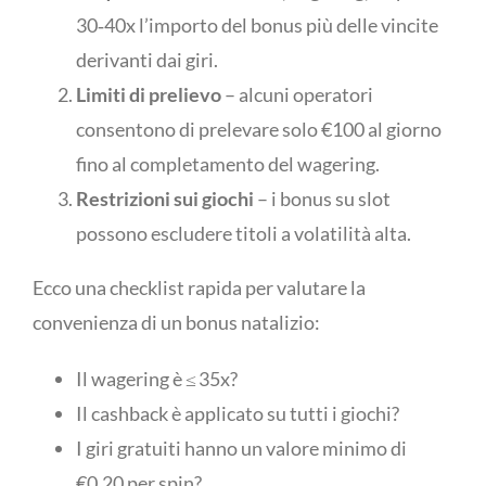
30‑40x l’importo del bonus più delle vincite
derivanti dai giri.
Limiti di prelievo
– alcuni operatori
consentono di prelevare solo €100 al giorno
fino al completamento del wagering.
Restrizioni sui giochi
– i bonus su slot
possono escludere titoli a volatilità alta.
Ecco una checklist rapida per valutare la
convenienza di un bonus natalizio:
Il wagering è ≤ 35x?
Il cashback è applicato su tutti i giochi?
I giri gratuiti hanno un valore minimo di
€0,20 per spin?