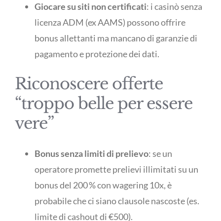
Giocare su siti non certificati
: i casinò senza
licenza ADM (ex AAMS) possono offrire
bonus allettanti ma mancano di garanzie di
pagamento e protezione dei dati.
Riconoscere offerte
“troppo belle per essere
vere”
Bonus senza limiti di prelievo
: se un
operatore promette prelievi illimitati su un
bonus del 200 % con wagering 10x, è
probabile che ci siano clausole nascoste (es.
limite di cashout di €500).