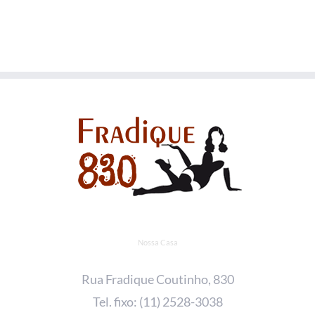
Nossa Casa
Rua Fradique Coutinho, 830
Tel. fixo: (11) 2528-3038