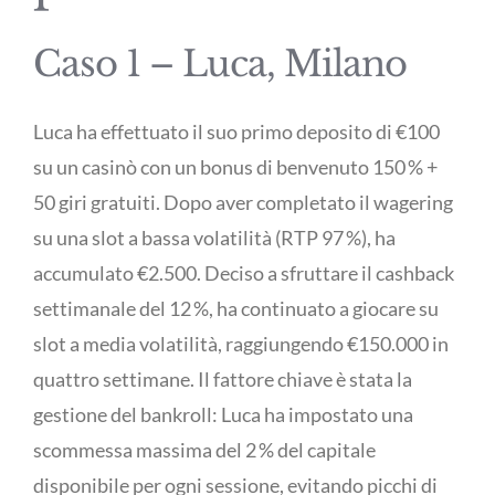
Caso 1 – Luca, Milano
Luca ha effettuato il suo primo deposito di €100
su un casinò con un bonus di benvenuto 150 % +
50 giri gratuiti. Dopo aver completato il wagering
su una slot a bassa volatilità (RTP 97 %), ha
accumulato €2.500. Deciso a sfruttare il cashback
settimanale del 12 %, ha continuato a giocare su
slot a media volatilità, raggiungendo €150.000 in
quattro settimane. Il fattore chiave è stata la
gestione del bankroll: Luca ha impostato una
scommessa massima del 2 % del capitale
disponibile per ogni sessione, evitando picchi di