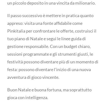
un piccolo deposito in una vincita da milionario.
Il passo successivo è mettere in pratica quanto
appreso: visita una fonte affidabile come
Pinkitalia per confrontare le offerte, costruisci il
tuo piano di Natale e segui le linee guida di
gestione responsabile. Con un budget chiaro,
sessioni programmate e gli strumenti giusti, le
festività possono diventare più di un momento di
festa: possono diventare l’inizio di una nuova
avventura di gioco vincente.
Buon Natale e buona fortuna, ma soprattutto
gioca con intelligenza.