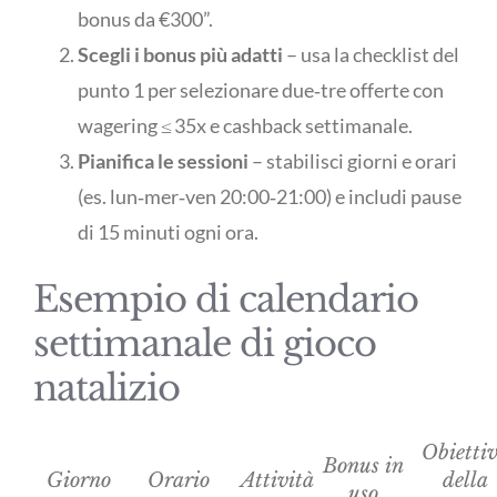
bonus da €300”.
Scegli i bonus più adatti
– usa la checklist del
punto 1 per selezionare due‑tre offerte con
wagering ≤ 35x e cashback settimanale.
Pianifica le sessioni
– stabilisci giorni e orari
(es. lun‑mer‑ven 20:00‑21:00) e includi pause
di 15 minuti ogni ora.
Esempio di calendario
settimanale di gioco
natalizio
Obietti
Bonus in
Giorno
Orario
Attività
della
uso