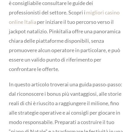
è consigliabile consultare le guide dei
professionisti del settore. Scopri i
migliori casino
online Italia
per iniziare il tuo percorso verso il
jackpot natalizio. Pinkitalia offre una panoramica
chiara delle piattaforme disponibili, senza
promuovere alcun operatore in particolare, e può
essere un valido punto di riferimento per
confrontare le offerte.
In questo articolo troverai una guida passo‑passo:
dal riconoscere i bonus più vantaggiosi, alle storie
reali di chi è riuscito a raggiungere il milione, fino
alle strategie operative e ai consigli per giocare in
modo responsabile. Preparati a costruire il tuo
“piano di Natale” e a trasformare le festività in una