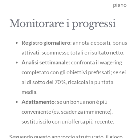
piano
Monitorare i progressi
Registro giornaliero
: annota depositi, bonus
attivati, scommesse totali e risultato netto.
Analisi settimanale
: confronta il wagering
completato con gli obiettivi prefissati; se sei
al di sotto del 70 %, ricalcola la puntata
media.
Adattamento
: se un bonus non è più
conveniente (es. scadenza imminente),
sostituiscilo con un’offerta più recente.
Seguendo questo approccio strutturato, il gioco