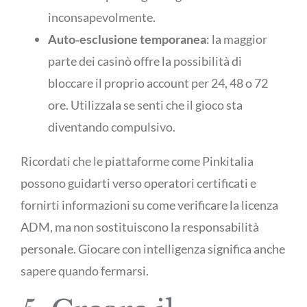
inconsapevolmente.
Auto‑esclusione temporanea
: la maggior
parte dei casinò offre la possibilità di
bloccare il proprio account per 24, 48 o 72
ore. Utilizzala se senti che il gioco sta
diventando compulsivo.
Ricordati che le piattaforme come Pinkitalia
possono guidarti verso operatori certificati e
fornirti informazioni su come verificare la licenza
ADM, ma non sostituiscono la responsabilità
personale. Giocare con intelligenza significa anche
sapere quando fermarsi.