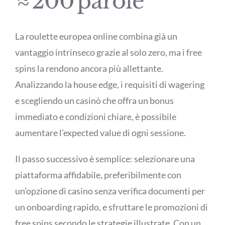
≈ 200 parole
La roulette europea online combina già un
vantaggio intrinseco grazie al solo zero, ma i free
spins la rendono ancora più allettante.
Analizzando la house edge, i requisiti di wagering
e scegliendo un casinò che offra un bonus
immediato e condizioni chiare, è possibile
aumentare l’expected value di ogni sessione.
Il passo successivo è semplice: selezionare una
piattaforma affidabile, preferibilmente con
un’opzione di casino senza verifica documenti per
un onboarding rapido, e sfruttare le promozioni di
free spins secondo le strategie illustrate. Con un