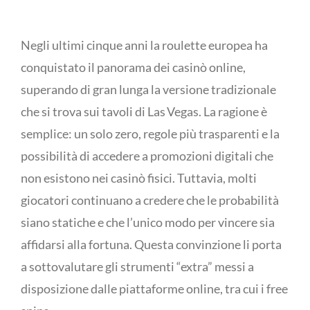
Negli ultimi cinque anni la roulette europea ha
conquistato il panorama dei casinò online,
superando di gran lunga la versione tradizionale
che si trova sui tavoli di Las Vegas. La ragione è
semplice: un solo zero, regole più trasparenti e la
possibilità di accedere a promozioni digitali che
non esistono nei casinò fisici. Tuttavia, molti
giocatori continuano a credere che le probabilità
siano statiche e che l’unico modo per vincere sia
affidarsi alla fortuna. Questa convinzione li porta
a sottovalutare gli strumenti “extra” messi a
disposizione dalle piattaforme online, tra cui i free