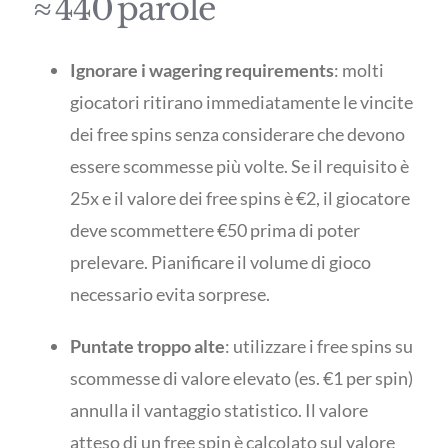
≈ 440 parole
Ignorare i wagering requirements
: molti
giocatori ritirano immediatamente le vincite
dei free spins senza considerare che devono
essere scommesse più volte. Se il requisito è
25x e il valore dei free spins è €2, il giocatore
deve scommettere €50 prima di poter
prelevare. Pianificare il volume di gioco
necessario evita sorprese.
Puntate troppo alte
: utilizzare i free spins su
scommesse di valore elevato (es. €1 per spin)
annulla il vantaggio statistico. Il valore
atteso di un free spin è calcolato sul valore