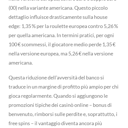
(00) nella variante americana. Questo piccolo
dettaglio influisce drasticamente sulla house
edge: 1,35 % per la roulette europea contro 5,26 %
per quella americana. In termini pratici, per ogni
100 € scommessi, il giocatore medio perde 1,35 €
nella versione europea, ma 5,26 € nella versione
americana.
Questa riduzione dell’avversità del banco si
traduce in un margine di profitto più ampio per chi
gioca regolarmente. Quando si aggiungono le
promozioni tipiche dei casinò online – bonus di
benvenuto, rimborsi sulle perdite e, soprattutto, i
free spins – il vantaggio diventa ancora più