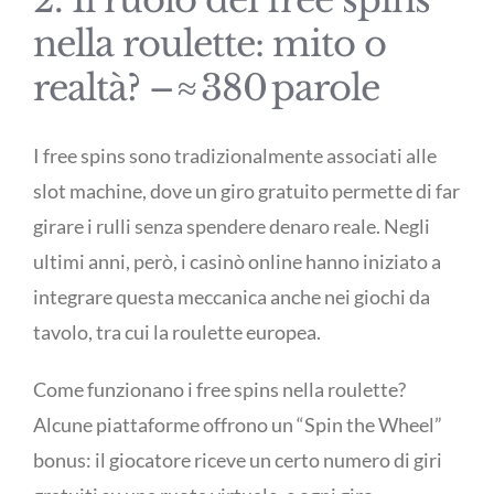
2. Il ruolo dei free spins
nella roulette: mito o
realtà? – ≈ 380 parole
I free spins sono tradizionalmente associati alle
slot machine, dove un giro gratuito permette di far
girare i rulli senza spendere denaro reale. Negli
ultimi anni, però, i casinò online hanno iniziato a
integrare questa meccanica anche nei giochi da
tavolo, tra cui la roulette europea.
Come funzionano i free spins nella roulette?
Alcune piattaforme offrono un “Spin the Wheel”
bonus: il giocatore riceve un certo numero di giri