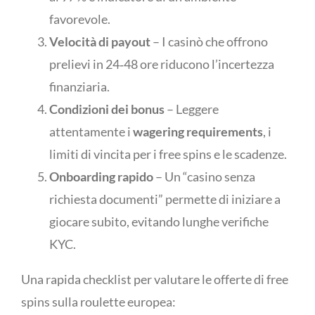
favorevole.
Velocità di payout
– I casinò che offrono
prelievi in 24‑48 ore riducono l’incertezza
finanziaria.
Condizioni dei bonus
– Leggere
attentamente i
wagering requirements
, i
limiti di vincita per i free spins e le scadenze.
Onboarding rapido
– Un “casino senza
richiesta documenti” permette di iniziare a
giocare subito, evitando lunghe verifiche
KYC.
Una rapida checklist per valutare le offerte di free
spins sulla roulette europea: