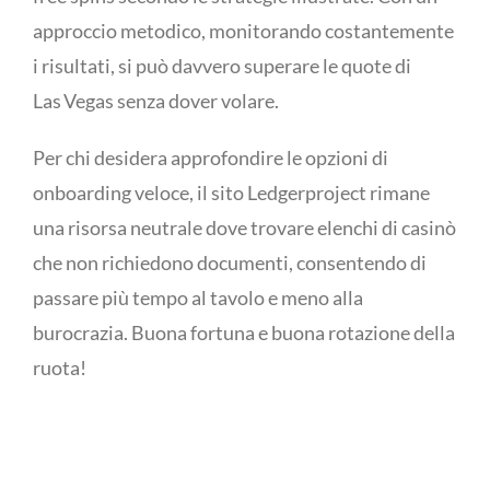
approccio metodico, monitorando costantemente
i risultati, si può davvero superare le quote di
Las Vegas senza dover volare.
Per chi desidera approfondire le opzioni di
onboarding veloce, il sito Ledgerproject rimane
una risorsa neutrale dove trovare elenchi di casinò
che non richiedono documenti, consentendo di
passare più tempo al tavolo e meno alla
burocrazia. Buona fortuna e buona rotazione della
ruota!