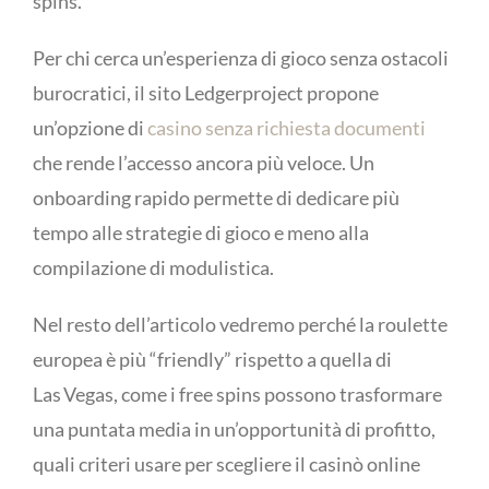
spins.
Per chi cerca un’esperienza di gioco senza ostacoli
burocratici, il sito Ledgerproject propone
un’opzione di
casino senza richiesta documenti
che rende l’accesso ancora più veloce. Un
onboarding rapido permette di dedicare più
tempo alle strategie di gioco e meno alla
compilazione di modulistica.
Nel resto dell’articolo vedremo perché la roulette
europea è più “friendly” rispetto a quella di
Las Vegas, come i free spins possono trasformare
una puntata media in un’opportunità di profitto,
quali criteri usare per scegliere il casinò online