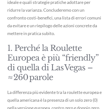
ideale e quali strategie pratiche adottare per
ridurre la varianza. Concluderemo con un
confronto costi‑benefici, una lista di errori comuni
da evitare e un riepilogo delle azioni concrete da
mettere in pratica subito.
1. Perché la Roulette
Europea è più “friendly”
di quella di Las Vegas –
≈ 260 parole
La differenza più evidente tra la roulette europea e
quella americana è la presenza di un solo zero (0)
nella versione europea, contro zero e doppio zero