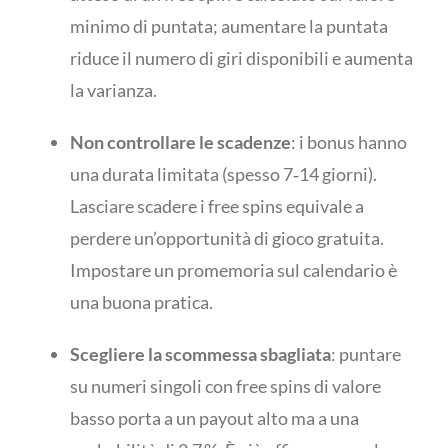
minimo di puntata; aumentare la puntata
riduce il numero di giri disponibili e aumenta
la varianza.
Non controllare le scadenze
: i bonus hanno
una durata limitata (spesso 7‑14 giorni).
Lasciare scadere i free spins equivale a
perdere un’opportunità di gioco gratuita.
Impostare un promemoria sul calendario è
una buona pratica.
Scegliere la scommessa sbagliata
: puntare
su numeri singoli con free spins di valore
basso porta a un payout alto ma a una