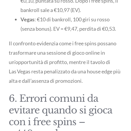
€0,10, puntata su rosso. Dopo i free spins, il
bankroll sale a €10,97 (EV).
Vegas
: €10 di bankroll, 100 giri su rosso
(senza bonus). EV = €9,47, perdita di €0,53.
Il confronto evidenzia come i free spins possano
trasformare una sessione di gioco online in
un’opportunità di profitto, mentre il tavolo di
Las Vegas resta penalizzato da una house edge più
alta e dall’assenza di promozioni.
6. Errori comuni da
evitare quando si gioca
con i free spins –