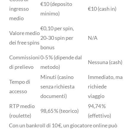
€10 (deposito
ingresso
€10 (cash in)
minimo)
medio
€0,10 per spin,
Valore medio
20‑30 spin per
N/A
dei free spins
bonus
Commissioni
0‑5 % (dipende dal
Nessuna (cash)
di prelievo
metodo)
Minuti (casino
Immediato, ma
Tempo di
senza richiesta
richiede
accesso
documenti)
viaggio
RTP medio
94,74 %
98,65 % (teorico)
(roulette)
(effettivo)
Con un bankroll di 10 €, un giocatore online può