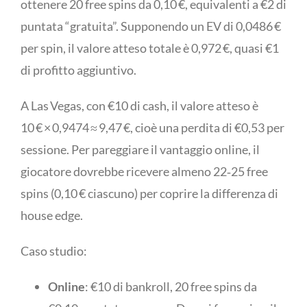
ottenere 20 free spins da 0,10 €, equivalenti a €2 di
puntata “gratuita”. Supponendo un EV di 0,0486 €
per spin, il valore atteso totale è 0,972 €, quasi €1
di profitto aggiuntivo.
A Las Vegas, con €10 di cash, il valore atteso è
10 € × 0,9474 ≈ 9,47 €, cioè una perdita di €0,53 per
sessione. Per pareggiare il vantaggio online, il
giocatore dovrebbe ricevere almeno 22‑25 free
spins (0,10 € ciascuno) per coprire la differenza di
house edge.
Caso studio:
Online
: €10 di bankroll, 20 free spins da