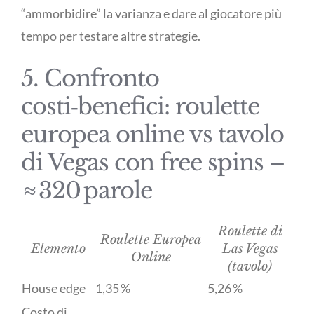
“ammorbidire” la varianza e dare al giocatore più
tempo per testare altre strategie.
5. Confronto
costi‑benefici: roulette
europea online vs tavolo
di Vegas con free spins –
≈ 320 parole
Roulette di
Roulette Europea
Elemento
Las Vegas
Online
(tavolo)
House edge
1,35 %
5,26 %
Costo di