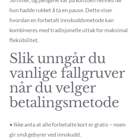
36 timer, og pengene var på kontoen hennes før
hun hadde rukket å ta en pause. Dette viser
hvordan en forbetalt innskuddsmetode kan
kombineres med tradisjonelle uttak for maksimal
fleksibilitet.
Slik unngår du
vanlige fallgruver
når du velger
betalingsmetode
• Ikke anta at alle forbetalte kort er gratis – noen
gir små gebyrer ved innskudd.