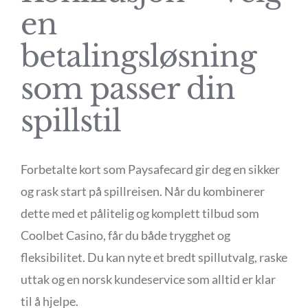
en
betalingsløsning
som passer din
spillstil
Forbetalte kort som Paysafecard gir deg en sikker
og rask start på spillreisen. Når du kombinerer
dette med et pålitelig og komplett tilbud som
Coolbet Casino, får du både trygghet og
fleksibilitet. Du kan nyte et bredt spillutvalg, raske
uttak og en norsk kundeservice som alltid er klar
til å hjelpe.