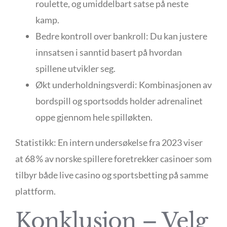
roulette, og umiddelbart satse på neste
kamp.
Bedre kontroll over bankroll: Du kan justere
innsatsen i sanntid basert på hvordan
spillene utvikler seg.
Økt underholdningsverdi: Kombinasjonen av
bordspill og sportsodds holder adrenalinet
oppe gjennom hele spilløkten.
Statistikk: En intern undersøkelse fra 2023 viser
at 68 % av norske spillere foretrekker casinoer som
tilbyr både live casino og sportsbetting på samme
plattform.
Konklusjon – Velg