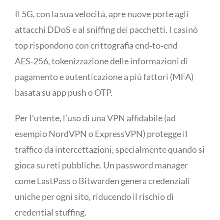
Il 5G, con la sua velocità, apre nuove porte agli
attacchi DDoS e al sniffing dei pacchetti. I casinò
top rispondono con crittografia end‑to‑end
AES‑256, tokenizzazione delle informazioni di
pagamento e autenticazione a più fattori (MFA)
basata su app push o OTP.
Per l’utente, l’uso di una VPN affidabile (ad
esempio NordVPN o ExpressVPN) protegge il
traffico da intercettazioni, specialmente quando si
gioca su reti pubbliche. Un password manager
come LastPass o Bitwarden genera credenziali
uniche per ogni sito, riducendo il rischio di
credential stuffing.