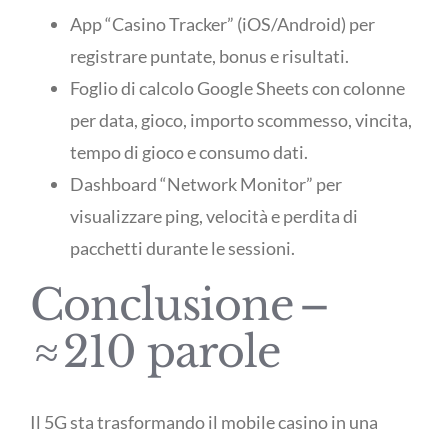
App “Casino Tracker” (iOS/Android) per
registrare puntate, bonus e risultati.
Foglio di calcolo Google Sheets con colonne
per data, gioco, importo scommesso, vincita,
tempo di gioco e consumo dati.
Dashboard “Network Monitor” per
visualizzare ping, velocità e perdita di
pacchetti durante le sessioni.
Conclusione –
≈ 210 parole
Il 5G sta trasformando il mobile casino in una