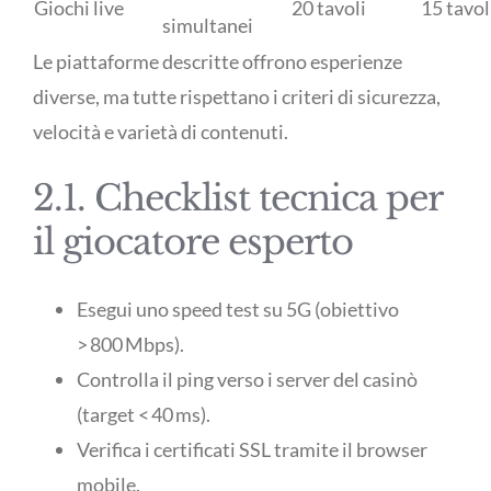
Giochi live
20 tavoli
15 tavol
simultanei
Le piattaforme descritte offrono esperienze
diverse, ma tutte rispettano i criteri di sicurezza,
velocità e varietà di contenuti.
2.1. Checklist tecnica per
il giocatore esperto
Esegui uno speed test su 5G (obiettivo
> 800 Mbps).
Controlla il ping verso i server del casinò
(target < 40 ms).
Verifica i certificati SSL tramite il browser
mobile.