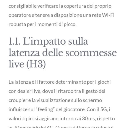
consigliabile verificare la copertura del proprio
operatore e tenere a disposizione una rete Wi‑Fi
robusta per i momenti di picco.
1.1. L’impatto sulla
latenza delle scommesse
live (H3)
La latenza è il fattore determinante per i giochi
con dealer live, dove il ritardo tra il gesto del
croupier e la visualizzazione sullo schermo
influisce sul “feeling” del giocatore. Con il 5G, i
valori tipici si aggirano intorno ai 30 ms, rispetto
ai 70 ms medi del 4G. Questa differenza riduce il