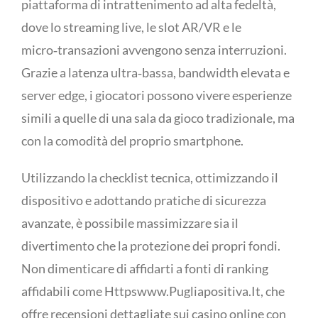
piattaforma di intrattenimento ad alta fedeltà,
dove lo streaming live, le slot AR/VR e le
micro‑transazioni avvengono senza interruzioni.
Grazie a latenza ultra‑bassa, bandwidth elevata e
server edge, i giocatori possono vivere esperienze
simili a quelle di una sala da gioco tradizionale, ma
con la comodità del proprio smartphone.
Utilizzando la checklist tecnica, ottimizzando il
dispositivo e adottando pratiche di sicurezza
avanzate, è possibile massimizzare sia il
divertimento che la protezione dei propri fondi.
Non dimenticare di affidarti a fonti di ranking
affidabili come Httpswww.Pugliapositiva.It, che
offre recensioni dettagliate sui casino online con