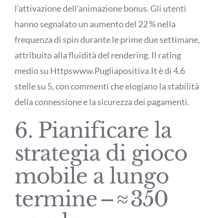
l’attivazione dell’animazione bonus. Gli utenti
hanno segnalato un aumento del 22 % nella
frequenza di spin durante le prime due settimane,
attribuito alla fluidità del rendering. Il rating
medio su Httpswww.Pugliapositiva.It è di 4,6
stelle su 5, con commenti che elogiano la stabilità
della connessione e la sicurezza dei pagamenti.
6. Pianificare la
strategia di gioco
mobile a lungo
termine – ≈ 350