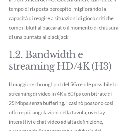
tempo di risposta percepito, migliorando la
capacità di reagire a situazioni di gioco critiche,
come il bluff al baccarat o il momento di chiusura
di una puntata al blackjack.
1.2. Bandwidth e
streaming HD/4K (H3)
Il maggiore throughput del 5G rende possibile lo
streaming di video in 4K a 60 fps con bitrate di
25 Mbps senza buffering. I casinò possono così
offrire più angolazioni della tavola, overlay
interattivi e chat video ad alta definizione,