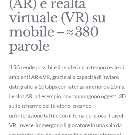
(AR) e realtà
virtuale (VR) su
mobile – ≈ 380
parole
Il 5G rende possibile il rendering in tempo reale di
ambienti AR e VR, grazie alla capacità di inviare
dati grafici a 10 Gbps con latenza inferiore a 20 ms.
Le slot AR, ad esempio, sovrappongono oggetti 3D
sullo schermo del telefono, creando
un’interazione tattile con il tema del gioco. I tavoli
VR, invece, immergono il giocatore in una sala da
casinò virtuale, dove è possibile girare intorno al