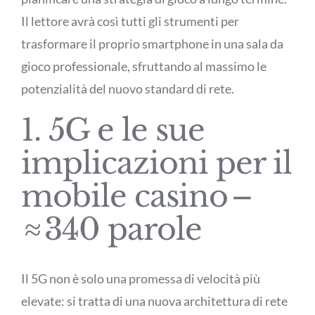
Il lettore avrà così tutti gli strumenti per
trasformare il proprio smartphone in una sala da
gioco professionale, sfruttando al massimo le
potenzialità del nuovo standard di rete.
1. 5G e le sue
implicazioni per il
mobile casino –
≈ 340 parole
Il 5G non è solo una promessa di velocità più
elevate: si tratta di una nuova architettura di rete