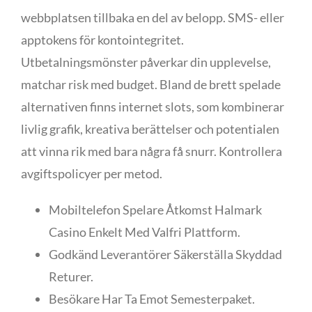
webbplatsen tillbaka en del av belopp. SMS- eller
apptokens för kontointegritet.
Utbetalningsmönster påverkar din upplevelse,
matchar risk med budget. Bland de brett spelade
alternativen finns internet slots, som kombinerar
livlig grafik, kreativa berättelser och potentialen
att vinna rik med bara några få snurr. Kontrollera
avgiftspolicyer per metod.
Mobiltelefon Spelare Åtkomst Halmark
Casino Enkelt Med Valfri Plattform.
Godkänd Leverantörer Säkerställa Skyddad
Returer.
Besökare Har Ta Emot Semesterpaket.