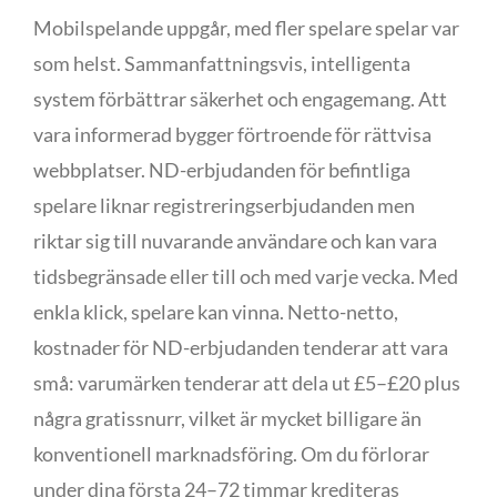
Mobilspelande uppgår, med fler spelare spelar var
som helst. Sammanfattningsvis, intelligenta
system förbättrar säkerhet och engagemang. Att
vara informerad bygger förtroende för rättvisa
webbplatser. ND-erbjudanden för befintliga
spelare liknar registreringserbjudanden men
riktar sig till nuvarande användare och kan vara
tidsbegränsade eller till och med varje vecka. Med
enkla klick, spelare kan vinna. Netto-netto,
kostnader för ND-erbjudanden tenderar att vara
små: varumärken tenderar att dela ut £5–£20 plus
några gratissnurr, vilket är mycket billigare än
konventionell marknadsföring. Om du förlorar
under dina första 24–72 timmar krediteras