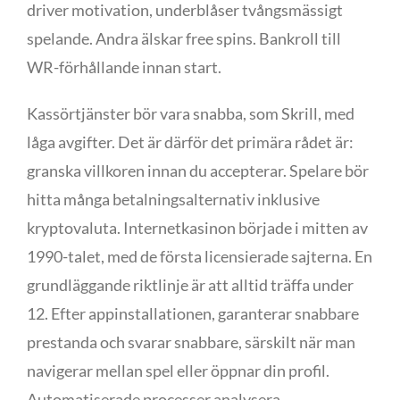
driver motivation, underblåser tvångsmässigt
spelande. Andra älskar free spins. Bankroll till
WR-förhållande innan start.
Kassörtjänster bör vara snabba, som Skrill, med
låga avgifter. Det är därför det primära rådet är:
granska villkoren innan du accepterar. Spelare bör
hitta många betalningsalternativ inklusive
kryptovaluta. Internetkasinon började i mitten av
1990-talet, med de första licensierade sajterna. En
grundläggande riktlinje är att alltid träffa under
12. Efter appinstallationen, garanterar snabbare
prestanda och svarar snabbare, särskilt när man
navigerar mellan spel eller öppnar din profil.
Automatiserade processer analysera