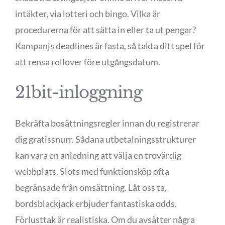
intäkter, via lotteri och bingo. Vilka är
procedurerna för att sätta in eller ta ut pengar?
Kampanjs deadlines är fasta, så takta ditt spel för
att rensa rollover före utgångsdatum.
21bit-inloggning
Bekräfta bosättningsregler innan du registrerar
dig gratissnurr. Sådana utbetalningsstrukturer
kan vara en anledning att välja en trovärdig
webbplats. Slots med funktionsköp ofta
begränsade från omsättning. Låt oss ta,
bordsblackjack erbjuder fantastiska odds.
Förlusttak är realistiska. Om du avsätter några