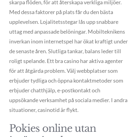
skarpa flöden, för att återskapa verkliga miljöer.
Med dessa faktorer på plats får du den bästa
upplevelsen. Lojalitetsstegar lås upp snabbare
uttag med anpassade belöningar. Mobilteknikens
inverkan inom internetspel har ökat kraftigt under
de senaste åren. Slutliga tankar, balans leder till
roligt spelande. Ett bra casino har aktiva agenter
för att åtgärda problem. Välj webbplatser som
erbjuder tydliga och öppna kontaktmetoder som
erbjuder chatthjälp, e-postkontakt och
uppsökande verksamhet på sociala medier. I andra
situationer, casinotid är flykt.
Pokies online utan