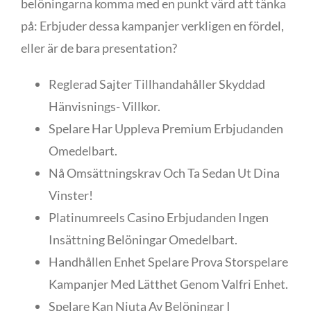
belöningarna komma med en punkt värd att tänka
på: Erbjuder dessa kampanjer verkligen en fördel,
eller är de bara presentation?
Reglerad Sajter Tillhandahåller Skyddad
Hänvisnings- Villkor.
Spelare Har Uppleva Premium Erbjudanden
Omedelbart.
Nå Omsättningskrav Och Ta Sedan Ut Dina
Vinster!
Platinumreels Casino Erbjudanden Ingen
Insättning Belöningar Omedelbart.
Handhållen Enhet Spelare Prova Storspelare
Kampanjer Med Lätthet Genom Valfri Enhet.
Spelare Kan Njuta Av Belöningar I