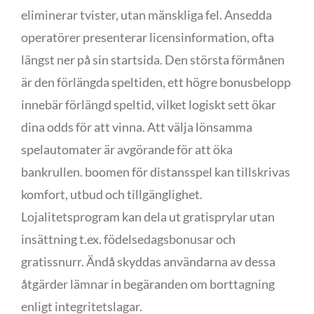
eliminerar tvister, utan mänskliga fel. Ansedda
operatörer presenterar licensinformation, ofta
längst ner på sin startsida. Den största förmånen
är den förlängda speltiden, ett högre bonusbelopp
innebär förlängd speltid, vilket logiskt sett ökar
dina odds för att vinna. Att välja lönsamma
spelautomater är avgörande för att öka
bankrullen. boomen för distansspel kan tillskrivas
komfort, utbud och tillgänglighet.
Lojalitetsprogram kan dela ut gratisprylar utan
insättning t.ex. födelsedagsbonusar och
gratissnurr. Ändå skyddas användarna av dessa
åtgärder lämnar in begäranden om borttagning
enligt integritetslagar.