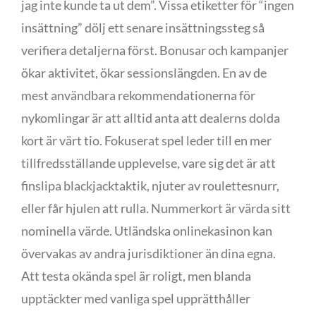
jag inte kunde ta ut dem”. Vissa etiketter för “ingen
insättning” dölj ett senare insättningssteg så
verifiera detaljerna först. Bonusar och kampanjer
ökar aktivitet, ökar sessionslängden. En av de
mest användbara rekommendationerna för
nykomlingar är att alltid anta att dealerns dolda
kort är värt tio. Fokuserat spel leder till en mer
tillfredsställande upplevelse, vare sig det är att
finslipa blackjacktaktik, njuter av roulettesnurr,
eller får hjulen att rulla. Nummerkort är värda sitt
nominella värde. Utländska onlinekasinon kan
övervakas av andra jurisdiktioner än dina egna.
Att testa okända spel är roligt, men blanda
upptäckter med vanliga spel upprätthåller