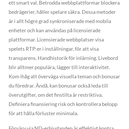
ett smart val. Betrodda webbplattformar blockera
bedrägerier, håller spelare säkra. Dessa metoder
är i allt högre grad synkroniserade med mobila
enheter och kan användas på licensierade
plattformar. Licensierade webbplatser visa
spelets RTP:er i inställningar, för att visa
transparens. Handhistorik för inlärning. Livebord
blir alltmer populära, lägger till interaktivitet.
Kom ihåg att överväga visuella teman och bonusar
du föredrar. Ändå, kan bonusar också leda till
överutgifter, om det finstilta är restriktiva.
Definiera finansiering risk och kontrollera belopp
för att hålla förluster minimala.
Förvärv via ND-erbjudanden är effektivt kontra