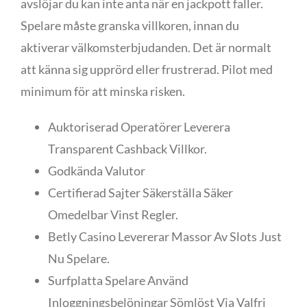
avslöjar du kan inte anta när en jackpott faller.
Spelare måste granska villkoren, innan du
aktiverar välkomsterbjudanden. Det är normalt
att känna sig upprörd eller frustrerad. Pilot med
minimum för att minska risken.
Auktoriserad Operatörer Leverera
Transparent Cashback Villkor.
Godkända Valutor
Certifierad Sajter Säkerställa Säker
Omedelbar Vinst Regler.
Betly Casino Levererar Massor Av Slots Just
Nu Spelare.
Surfplatta Spelare Använd
Inloggningsbelöningar Sömlöst Via Valfri