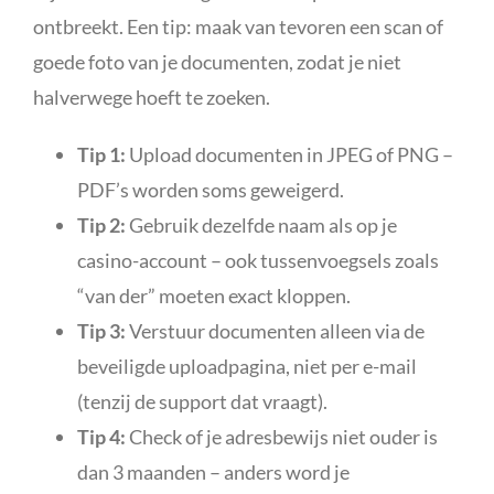
ontbreekt. Een tip: maak van tevoren een scan of
goede foto van je documenten, zodat je niet
halverwege hoeft te zoeken.
Tip 1:
Upload documenten in JPEG of PNG –
PDF’s worden soms geweigerd.
Tip 2:
Gebruik dezelfde naam als op je
casino-account – ook tussenvoegsels zoals
“van der” moeten exact kloppen.
Tip 3:
Verstuur documenten alleen via de
beveiligde uploadpagina, niet per e-mail
(tenzij de support dat vraagt).
Tip 4:
Check of je adresbewijs niet ouder is
dan 3 maanden – anders word je