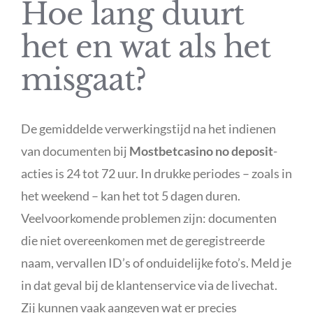
Hoe lang duurt
het en wat als het
misgaat?
De gemiddelde verwerkingstijd na het indienen
van documenten bij
Mostbetcasino no deposit
-
acties is 24 tot 72 uur. In drukke periodes – zoals in
het weekend – kan het tot 5 dagen duren.
Veelvoorkomende problemen zijn: documenten
die niet overeenkomen met de geregistreerde
naam, vervallen ID’s of onduidelijke foto’s. Meld je
in dat geval bij de klantenservice via de livechat.
Zij kunnen vaak aangeven wat er precies