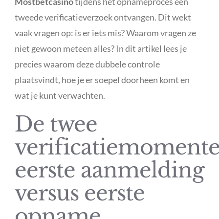
Mostbetcasino
tijdens het opnameproces een
tweede verificatieverzoek ontvangen. Dit wekt
vaak vragen op: is er iets mis? Waarom vragen ze
niet gewoon meteen alles? In dit artikel lees je
precies waarom deze dubbele controle
plaatsvindt, hoe je er soepel doorheen komt en
wat je kunt verwachten.
De twee
verificatiemomente
eerste aanmelding
versus eerste
opname