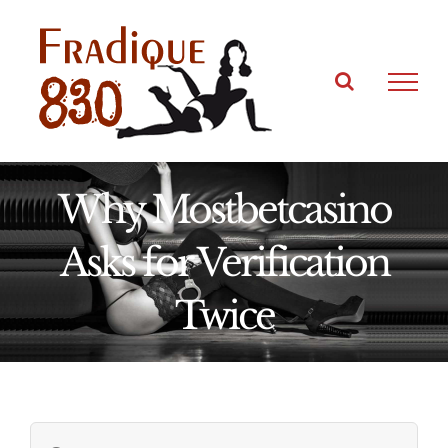
Ir
para
o
conteúdo
Why Mostbetcasino
Asks for Verification
Twice