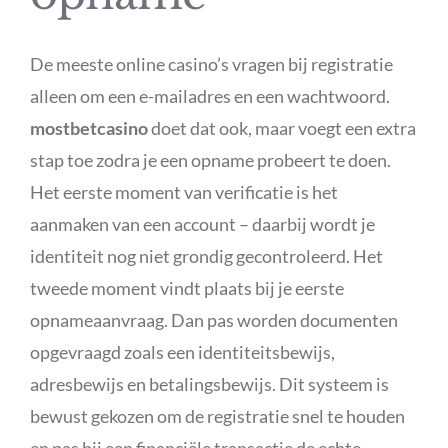
De meeste online casino’s vragen bij registratie
alleen om een e-mailadres en een wachtwoord.
mostbetcasino
doet dat ook, maar voegt een extra
stap toe zodra je een opname probeert te doen.
Het eerste moment van verificatie is het
aanmaken van een account – daarbij wordt je
identiteit nog niet grondig gecontroleerd. Het
tweede moment vindt plaats bij je eerste
opnameaanvraag. Dan pas worden documenten
opgevraagd zoals een identiteitsbewijs,
adresbewijs en betalingsbewijs. Dit systeem is
bewust gekozen om de registratie snel te houden